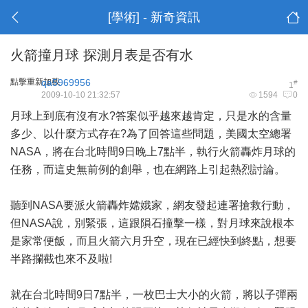
[學術] - 新奇資訊
火箭撞月球 探測月表是否有水
點擊重新加載
qa5969956
#
1
2009-10-10 21:32:57
1594
0
月球上到底有沒有水?答案似乎越來越肯定，只是水的含量
多少、以什麼方式存在?為了回答這些問題，美國太空總署
NASA，將在台北時間9日晚上7點半，執行火箭轟炸月球的
任務，而這史無前例的創舉，也在網路上引起熱烈討論。
聽到NASA要派火箭轟炸嫦娥家，網友發起連署搶救行動，
但NASA說，別緊張，這跟隕石撞擊一樣，對月球來說根本
是家常便飯，而且火箭六月升空，現在已經快到終點，想要
半路攔截也來不及啦!
就在台北時間9日7點半，一枚巴士大小的火箭，將以子彈兩