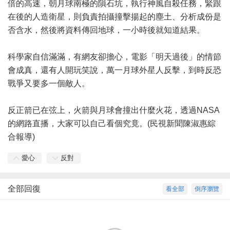
倍的高速，朝月球南極的隕石坑，執行神風自殺任務，緊跟
在後的人造衛星，則負責拍攝撞擊揚起的塵土、分析成份是
否含水，然後將資料傳回地球，一小時後就知道結果。
科學家自信滿滿，有網友卻擔心，電影「明天過後」的情節
會成真，還有人開玩笑說，萬一月球
外星人
反擊，到時反恐
戰爭又要多一個敵人。
反正箭已在弦上，火箭與月球會撞出什麼火花，透過NASA
的網路直播，大家可以自己看個究竟。(民視新聞陳淑惠綜
合報導)
愛心
反對
全部回復
看全部
倒序瀏覽