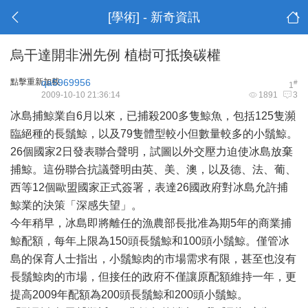
[學術] - 新奇資訊
烏干達開非洲先例 植樹可抵換碳權
點擊重新加載
qa5969956
#
1
2009-10-10 21:36:14
1891
3
冰島捕鯨業自6月以來，已捕殺200多隻鯨魚，包括125隻瀕
臨絕種的長鬚鯨，以及79隻體型較小但數量較多的小鬚鯨。
26個國家2日發表聯合聲明，試圖以外交壓力迫使冰島放棄
捕鯨。這份聯合抗議聲明由英、美、澳，以及德、法、葡、
西等12個
歐盟
國家正式簽署，表達26國政府對冰島允許捕
鯨業的決策「深感失望」。
今年稍早，冰島即將離任的漁農部長批准為期5年的商業捕
鯨配額，每年上限為150頭長鬚鯨和100頭小鬚鯨。僅管冰
島的保育人士指出，小鬚鯨肉的市場需求有限，甚至也沒有
長鬚鯨肉的市場，但接任的政府不僅讓原配額維持一年，更
提高2009年配額為200頭長鬚鯨和200頭小鬚鯨。