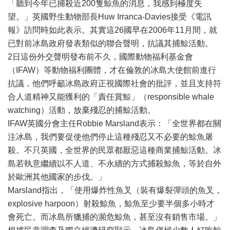
「聽到今年已捕殺近200隻鯨魚的消息，我感到極度失
望。」英國野生動物部長Huw Irranca-Davies接受《電訊
報》訪問時如此表示。其實這26國早在2006年11月間，就
已對前冰島政府發表類似的聯合聲明，抗議其捕鯨活動。
2日這份外交聲明發布前不久，國際動物福利
基金
會
（IFAW）等動物福利團體，才在
倫敦
的冰島大使館前進行
抗議，他們呼籲冰島政府正視國際社會的批評，並且支持符
合人道精神又能獲利的「責任賞鯨」（responsible whale
watching）活動，放棄殘忍的捕鯨活動。
IFAW英國分會主任Robbie Marsland表示：「全世界都在關
注冰島，我們要促使他們停止這種殘忍又不必要的鯨魚屠
殺。不只英國，全世界的民眾都厭惡這種商業捕鯨活動。冰
島若執意繼續以不人道、不永續的方式捕殺鯨魚，等於自外
於歐洲其他國家的步伐。」
Marsland指出，「使用爆炸性魚叉（裝有爆裂彈頭的魚叉，
explosive harpoon）射殺鯨魚，鯨魚至少要半個多小時才
會死亡。而冰島所獵捕的瀕危鯨魚，甚至沒有銷售市場。」