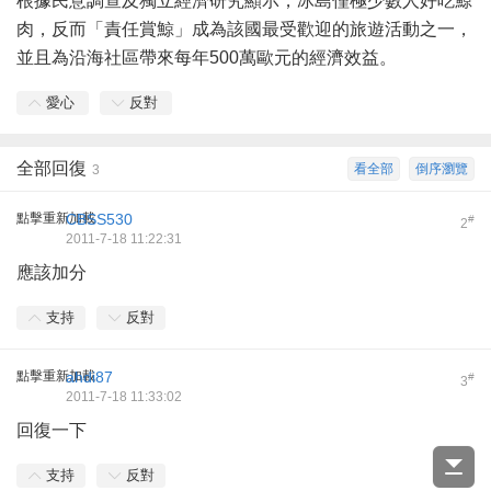
根據民意調查及獨立經濟研究顯示，冰島僅極少數人好吃鯨
肉，反而「責任賞鯨」成為該國最受歡迎的旅遊活動之一，
並且為沿海社區帶來每年500萬
歐元
的經濟效益。
愛心
反對
全部回復
看全部
倒序瀏覽
3
點擊重新加載
CBSS530
#
2
2011-7-18 11:22:31
應該加分
支持
反對
點擊重新加載
ahdi87
#
3
2011-7-18 11:33:02
回復一下
支持
反對