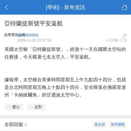
[學術] - 新奇資訊
亞特蘭提斯號平安返航
點擊重新加載
qa5969956
#
1
2009-11-30 22:37:19
1746
3
美國太空梭「亞特蘭提斯號」，經過十一天在國際太空站的
任務後，今天載著七名太空人，平安返航。
據報導，太空梭在美東時間星期五上午九點四十四分，也就
是台北時間星期五晚上十點四十四分，安全降落在佛羅里達
州「卡納維爾角」的甘迺迪太空中心。
愛心
反對
全部回復
看全部
倒序瀏覽
3