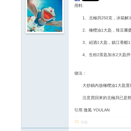
用料:
1、北極貝250克，冰箱解
2、橄欖油1大匙，辣豆瓣醬1
3、紹酒1大匙，鎮江香醋1.
4、生粉2茶匙加水2大匙拌勻
做法：
大炒鍋內放橄欖油1大匙置爐
注意買回來的北極貝已是熟
引用 微風 YOULAN
回復