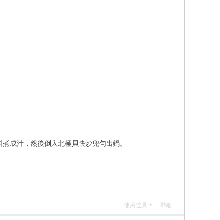
料煮成汁，然後倒入北極貝快炒兜勻出鍋。
使用道具
舉報