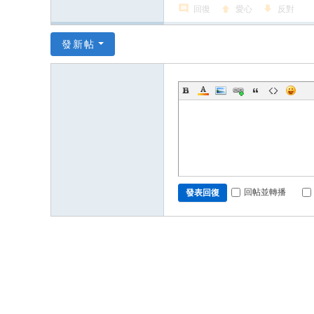
回復
愛心
反對
發新帖
回帖並轉播
發表回復