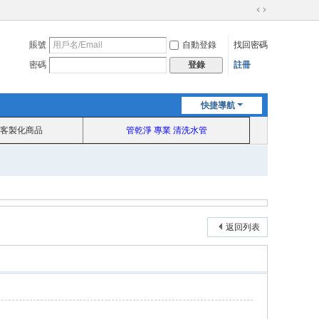
切
換
賬號
自動登錄
找回密碼
到
寬
密碼
註冊
登錄
版
快捷導航
客製化商品
管乾淨 專業 清洗水管
返回列表