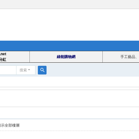
.net
綠能購物網
手工藝品、
分紅
搜索
搜
索
顯示全部樓層