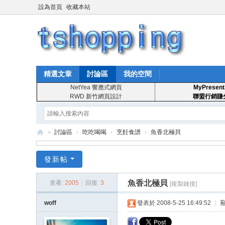
設為首頁
收藏本站
精選文章
討論區
我的空間
NetYea 響應式網頁
MyPresent
RWD 新竹網頁設計
聯盟行銷賺
»
討論區
›
吃吃喝喝
›
烹飪食譜
›
魚香北極貝
T
發新帖
S
ho
魚香北極貝
查看:
2005
|
回復:
3
[複製鏈接]
pp
woff
發表於 2008-5-25 16:49:52
|
in
g