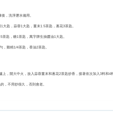
凍後，洗淨瀝水備用。
大匙，蒜蓉1大匙，薑末1.5茶匙，蔥花3茶匙。
5茶匙，糖1茶匙，萬字牌生抽醬油1大匙。
，雞精1/4茶匙，香油2茶匙。
上，開大中火，放入蒜蓉薑末和蔥花2茶匙炒香，接著依次加入3料和4
的，不用炒很久，否則會老。