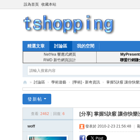
設為首頁
收藏本站
精選文章
討論區
我的空間
NetYea 響應式網頁
MyPresent
RWD 新竹網頁設計
聯盟行銷賺
»
討論區
›
學術遊藝
›
[學術] - 新奇資訊
›
掌握5訣竅 讓你快
T
發新帖
S
ho
[分享]
掌握5訣竅 讓你快樂
查看:
2462
|
回復:
6
pp
woff
發表於 2010-2-23 21:56:48
|
in
g