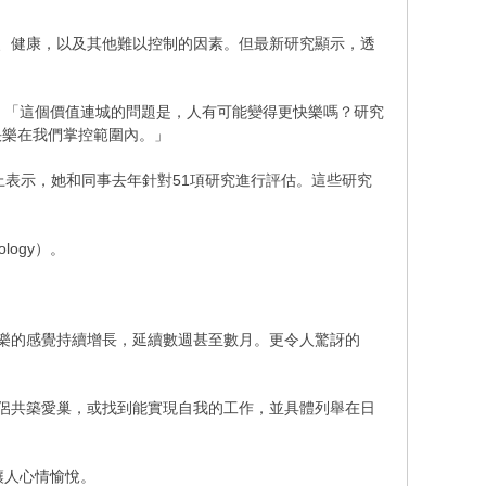
遺傳、健康，以及其他難以控制的因素。但最新研究顯示，透
bomirsky）說：「這個價值連城的問題是，人有可能變得更快樂嗎？研究
快樂在我們掌控範圍內。」
ence）年度會議上表示，她和同事去年針對51項研究進行評估。這些研究
logy）。
樂的感覺持續增長，延續數週甚至數月。更令人驚訝的
侶共築愛巢，或找到能實現自我的工作，並具體列舉在日
讓人心情愉悅。