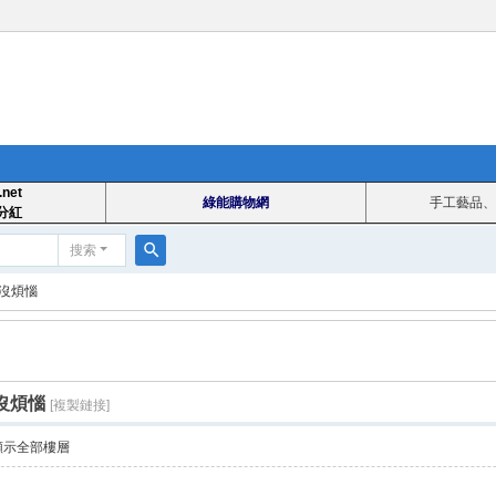
.net
綠能購物網
手工藝品、
分紅
搜索
搜
樂沒煩惱
索
沒煩惱
[複製鏈接]
顯示全部樓層