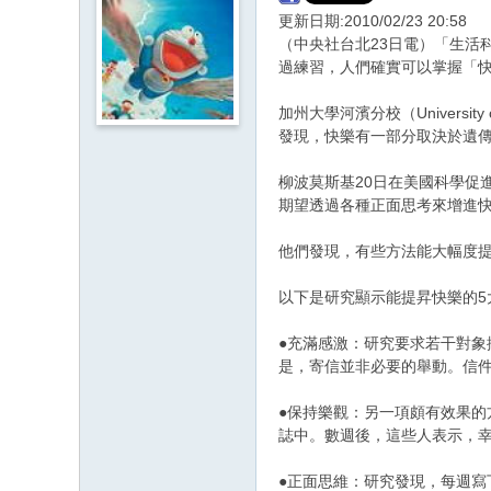
更新日期:2010/02/23 20:58
（中央社台北23日電）「生活科
過練習，人們確實可以掌握「
加州大學河濱分校（University
發現，快樂有一部分取決於遺
柳波莫斯基20日在美國科學促進會（Am
期望透過各種正面思考來增進
他們發現，有些方法能大幅度提昇幸福感
以下是研究顯示能提昇快樂的5
●充滿感激：研究要求若干對
是，寄信並非必要的舉動。信
●保持樂觀：另一項頗有效果
誌中。數週後，這些人表示，
●正面思維：研究發現，每週寫