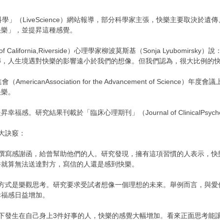
學」（LiveScience）網站報導，部分科學家主張，快樂主要取決於
快樂」，並提昇這種感覺。
 of California,Riverside）心理學家柳波莫斯基（Sonja Lyu
傳，人生境遇對快樂的影響遠小於我們的想像。但我們認為，很大比例的
ericanAssociation for the Advancement of Sci
快樂。
。研究結果刊載於「臨床心理期刊」（Journal of ClinicalPsycho
大訣竅：
象撰寫感謝函，給曾幫助他們的人。研究發現，擁有這項習慣的人表示，快
件就算無法送達對方，寫信的人還是感到快樂。
的方式是樂觀思考。研究要求受試者想像一個理想的未來。舉例而言，與愛
幸福感日益增加。
下發生在自己身上3件好事的人，快樂的感覺大幅增加。看來正面思考能