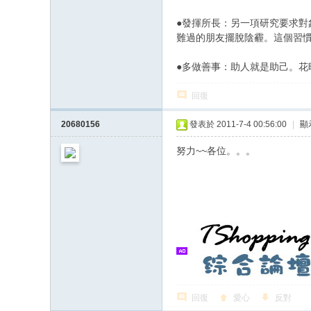
●發揮所長：另一項研究要求
難過的朋友擺脫陰霾。這個習
●多做善事：助人就是助己。花
回復
20680156
發表於 2011-7-4 00:56:00
|
顯
努力~~各位。。。
回復
愛心
反對