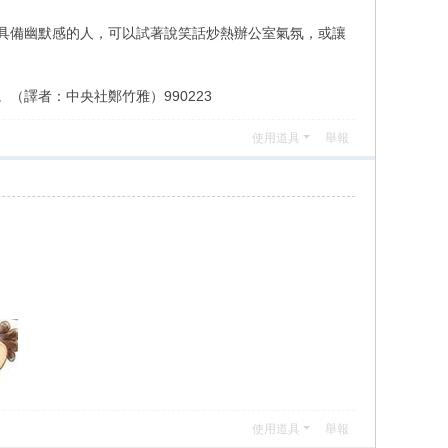
具備幽默感的人，可以試著說笑話炒熱辦公室氣氛，或讓
譯者：中央社鄭竹雅）990223
使用道具
舉報
使用道具
舉報