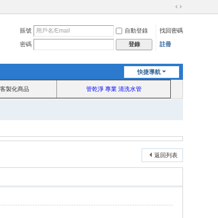
切
換
賬號
自動登錄
找回密碼
到
寬
密碼
註冊
登錄
版
快捷導航
客製化商品
管乾淨 專業 清洗水管
返回列表