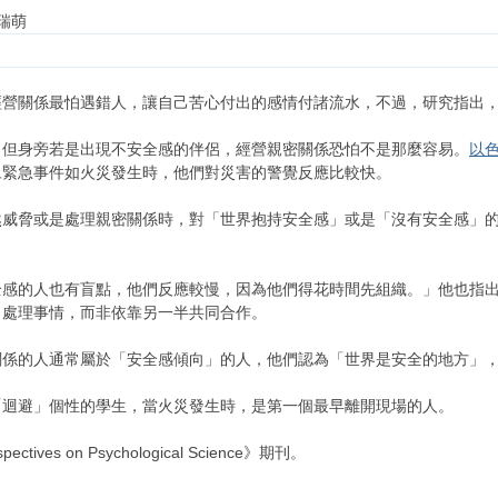
莊瑞萌
經營關係最怕遇錯人，讓自己苦心付出的感情付諸流水，不過，研究指出
，但身旁若是出現不安全感的伴侶，經營親密關係恐怕不是那麼容易。
以
旦緊急事件如火災發生時，他們對災害的警覺反應比較快。
威脅或是處理親密關係時，對「世界抱持安全感」或是「沒有安全感」的
。
全感的人也有盲點，他們反應較慢，因為他們得花時間先組織。」他也指
自處理事情，而非依靠另一半共同合作。
關係的人通常屬於「安全感傾向」的人，他們認為「世界是安全的地方」
「迴避」個性的學生，當火災發生時，是第一個最早離開現場的人。
ves on Psychological Science》期刊。