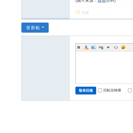
(圖片來源：
維基
百科)
回復
發新帖
回帖並轉播
發表回復