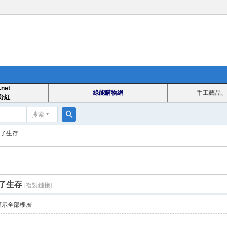
.net
綠能購物網
手工藝品、
分紅
搜索
搜
了生存
索
了生存
[複製鏈接]
顯示全部樓層