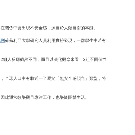
，在關係中會出現不安全感，源自於人類自衛的本能。
色列
荷茲利亞大學研究人員利用實驗發現，一群學生中若有
2組人反應截然不同，而且以演化觀念來看，2組不同個性
出，全球人口中有將近一半屬於「無安全感傾向」類型，特
，因此通常較樂觀且專注工作，也樂於團體生活。