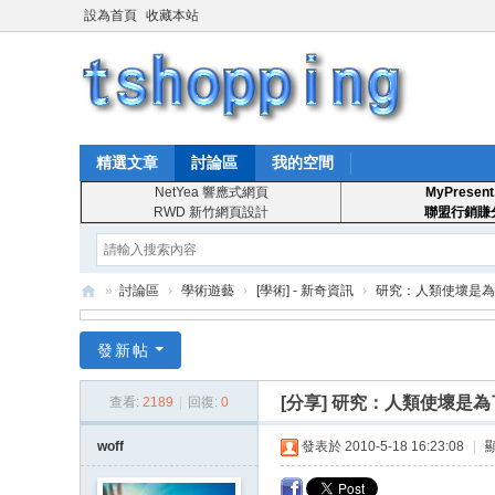
設為首頁
收藏本站
精選文章
討論區
我的空間
NetYea 響應式網頁
MyPresent
RWD 新竹網頁設計
聯盟行銷賺
»
討論區
›
學術遊藝
›
[學術] - 新奇資訊
›
研究：人類使壞是為
T
發新帖
S
ho
[分享]
研究：人類使壞是為
查看:
2189
|
回復:
0
pp
woff
發表於 2010-5-18 16:23:08
|
in
g