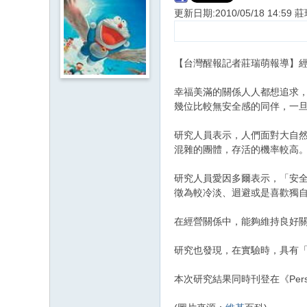
更新日期:2010/05/18 14:59 
【台灣醒報記者莊瑞萌報導】
幸福美滿的關係人人都想追求
幾位比較無安全感的同伴，一
研究人員表示，人們面對大自然
混雜的團體，存活的機率較高
研究人員愛因多爾表示，「安
徵為較冷淡、迴避或是喜歡獨
在經營關係中，能夠維持良好
研究也發現，在實驗時，具有
本次研究結果同時刊登在《Perspecti