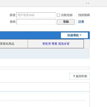
切
換
賬號
自動登錄
找回密碼
到
寬
密碼
註冊
登錄
版
快捷導航
客製化商品
管乾淨 專業 清洗水管
返回列表