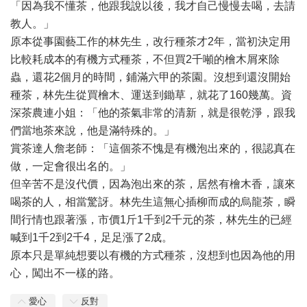
「因為我不懂茶，他跟我說以後，我才自己慢慢去喝，去請
教人。」
原本從事園藝工作的林先生，改行種茶才2年，當初決定用
比較耗成本的有機方式種茶，不但買2千噸的檜木屑來除
蟲，還花2個月的時間，鋪滿六甲的茶園。沒想到還沒開始
種茶，林先生從買檜木、運送到鋤草，就花了160幾萬。資
深茶農連小姐：「他的茶氣非常的清新，就是很乾淨，跟我
們當地茶來說，他是滿特殊的。」
賞茶達人詹老師：「這個茶不愧是有機泡出來的，很認真在
做，一定會很出名的。」
但辛苦不是沒代價，因為泡出來的茶，居然有檜木香，讓來
喝茶的人，相當驚訝。林先生這無心插柳而成的烏龍茶，瞬
間行情也跟著漲，市價1斤1千到2千元的茶，林先生的已經
喊到1千2到2千4，足足漲了2成。
原本只是單純想要以有機的方式種茶，沒想到也因為他的用
心，闖出不一樣的路。
愛心
反對