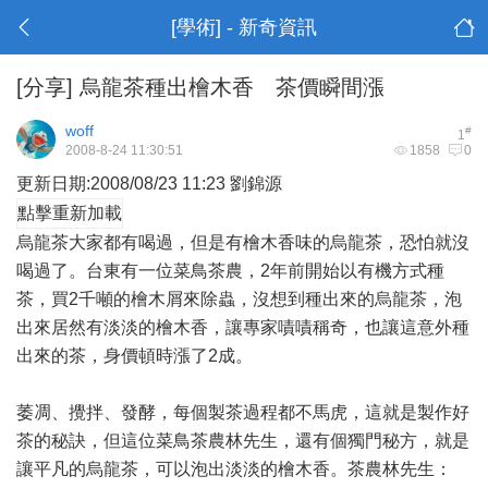
[學術] - 新奇資訊
[分享]
烏龍茶種出檜木香 茶價瞬間漲
woff
#
1
2008-8-24 11:30:51
1858
0
更新日期:2008/08/23 11:23 劉錦源
點擊重新加載
烏龍茶大家都有喝過，但是有檜木香味的烏龍茶，恐怕就沒
喝過了。
台東
有一位菜鳥茶農，2年前開始以有機方式種
茶，買2千噸的檜木屑來除蟲，沒想到種出來的烏龍茶，泡
出來居然有淡淡的檜木香，讓專家嘖嘖稱奇，也讓這意外種
出來的茶，身價頓時漲了2成。
萎凋、攪拌、發酵，每個製茶過程都不馬虎，這就是製作好
茶的秘訣，但這位菜鳥茶農林先生，還有個獨門秘方，就是
讓平凡的烏龍茶，可以泡出淡淡的檜木香。茶農林先生：