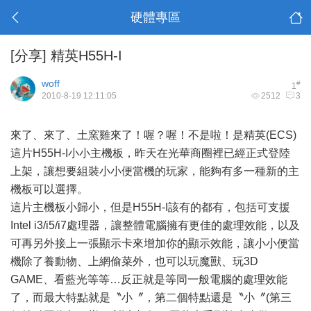
硬體專區
[分享]
精英H55H-I
woff
#
1
2010-8-19 12:11:05
2512
3
來了、來了、土窯雞來了！喔？喔！不是啦！是精英(ECS)
這片H55H-I小小主機板，昨天在光華商圈裡已經正式登陸
上架，讓想要組裝小小便當機的玩家，能夠有多一種新的主
機板可以選擇。
這片主機板小歸小，但是H55H-I該有的都有，包括可支援
Intel i3/i5/i7處理器，讓整體電腦擁有更佳的處理效能，以及
可再另外接上一張顯示卡來增加你的顯示效能，讓小小便當
機除了養動物、上網偷菜外，也可以玩魔獸、玩3D
GAME、看藍光等等…反正就是等同一般電腦的處理效能
了，而最大特點就是〝小〞，第二個特點還是〝小〞(第三