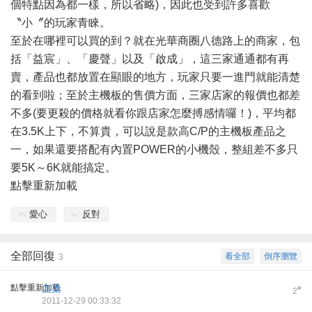
個特點因為都一樣，所以省略)，因此也受到許多喜歡
〝小〞的玩家青睞。
至於在哪裡可以買的到？就在光華商圈八德路上的商家，包
括「益宸」、「慶聲」以及「啟成」，這三家通通都有再
賣，產品也都放置在顯眼的地方，玩家只要一進門就能清楚
的看到啦；至於主機板的售價方面，三家店家的報價也都差
不多(要更殺的價格就看你跟店家怎麼搏感情囉！)，平均都
在3.5K上下，不算貴，可以說是款高C/P的主機板產品之
一，如果還要搭配有內置POWER的小機殼，整組差不多只
要5K～6K就能搞定。
點擊重新加載
愛心
反對
全部回復
看全部
倒序瀏覽
3
點擊重新加載
血染
#
2
2011-12-29 00:33:32