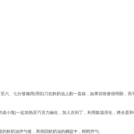
打至六、七分發備用(用刮刀在鮮奶油上劃一直線，如果切痕會很明顯，而
切成小塊)一起加熱至巧克力融化，加入吉利丁，利用餘溫溶化，將全蛋
打發的鮮奶油拌勻後，再倒回鮮奶油的鋼盆中，輕輕拌勻。