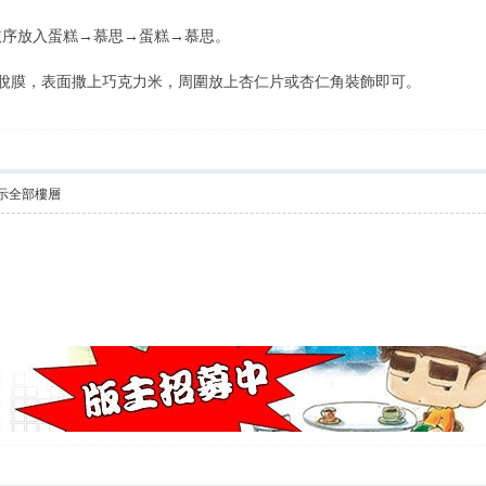
依序放入蛋糕→慕思→蛋糕→慕思。
脫膜，表面撒上巧克力米，周圍放上杏仁片或杏仁角裝飾即可。
示全部樓層