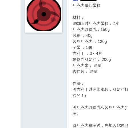
巧克力慕斯蛋糕
材料：
6或6.5吋巧克力蛋糕：2片
巧克力調味乳：150g
砂糖 ：40g
苦甜巧克力 ：120g
全蛋 ：1個
吉利丁 ：3～4片
動物性鮮奶油： 200g
巧克力米： 適量
杏仁片： 適量
作法：
將吉利丁以冰水泡軟，鮮奶油
沙的！)
將巧克力調味乳和苦甜巧克力(
涼。
待巧克力糊涼透，先加入1/3