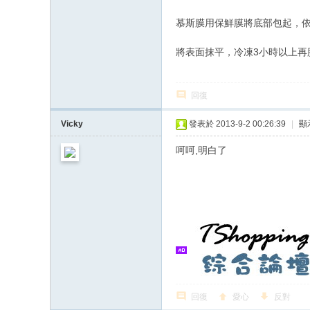
慕斯膜用保鮮膜將底部包起，
將表面抹平，冷凍3小時以上再
回復
Vicky
發表於 2013-9-2 00:26:39
|
顯
呵呵,明白了
回復
愛心
反對