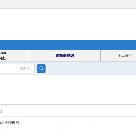
.net
綠能購物網
手工藝品、
分紅
搜索
搜
索
]
顯示全部樓層