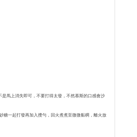
不是馬上消失即可，不要打得太發，不然慕斯的口感會沙
和砂糖一起打發再加入攪勻，回火煮煮至微微黏稠，離火放