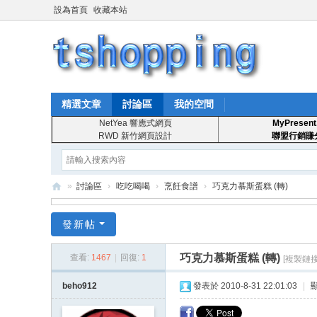
設為首頁
收藏本站
精選文章
討論區
我的空間
NetYea 響應式網頁
MyPresent
RWD 新竹網頁設計
聯盟行銷賺
»
討論區
›
吃吃喝喝
›
烹飪食譜
›
巧克力慕斯蛋糕 (轉)
T
發新帖
S
ho
巧克力慕斯蛋糕 (轉)
查看:
1467
|
回復:
1
[複製鏈接
pp
beho912
發表於 2010-8-31 22:01:03
|
in
g