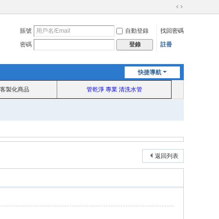
切
換
賬號
自動登錄
找回密碼
到
寬
密碼
註冊
登錄
版
快捷導航
客製化商品
管乾淨 專業 清洗水管
返回列表