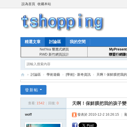
設為首頁
收藏本站
精選文章
討論區
我的空間
NetYea 響應式網頁
MyPresent
RWD 新竹網頁設計
聯盟行銷賺
»
討論區
›
學術遊藝
›
[學術] - 新奇資訊
›
天啊！保鮮膜把我的
T
發新帖
S
ho
天啊！保鮮膜把我的孩子變
查看:
1542
|
回復:
0
pp
woff
發表於 2010-12-2 16:26:15
|
in
g