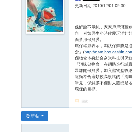
更新日期:2010/12/01 09:30
保鮮膜不單純，家家戶戶潛藏
向，例如男生小時候愛玩洋娃娃
面禁用保鮮膜。
環保權威表示，淘汰保鮮膜是
盒」(
http://namibox.cashin.co
儲物盒本身結合奈米科技與保
「消味儲物盒」在網路進行試
眾離開保鮮膜，加入儲物盒收納
這類符合這類較高規格的「消
畢竟，保鮮膜不僅對人體或是
環保的目標。
回復
發新帖