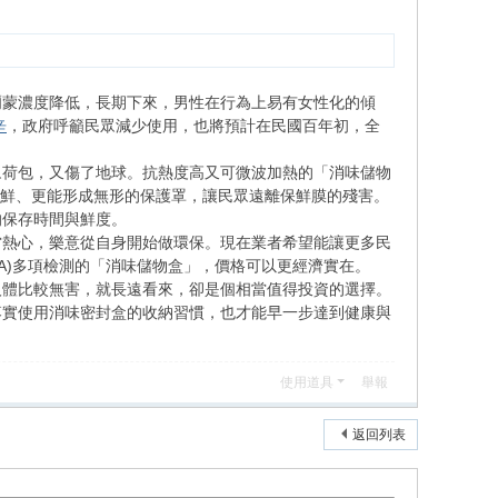
爾蒙濃度降低，長期下來，男性在行為上易有女性化的傾
辛
，政府呼籲民眾減少使用，也將預計在民國百年初，全
眾荷包，又傷了地球。抗熱度高又可微波加熱的「消味儲物
常鮮、更能形成無形的保護罩，讓民眾遠離保鮮膜的殘害。
的保存時間與鮮度。
當熱心，樂意從自身開始做環保。現在業者希望能讓更多民
DA)多項檢測的「消味儲物盒」，價格可以更經濟實在。
人體比較無害，就長遠看來，卻是個相當值得投資的選擇。
落實使用消味密封盒的收納習慣，也才能早一步達到健康與
使用道具
舉報
返回列表