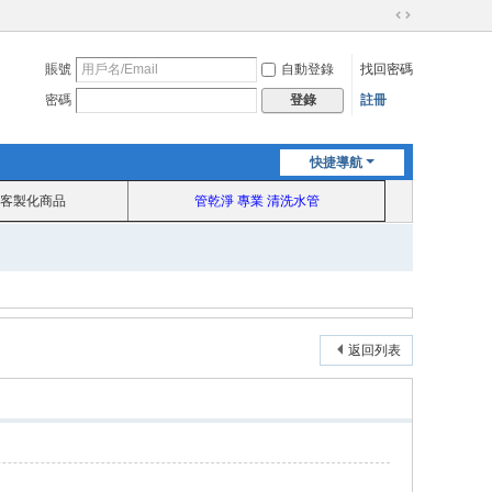
切
換
賬號
自動登錄
找回密碼
到
寬
密碼
註冊
登錄
版
快捷導航
客製化商品
管乾淨 專業 清洗水管
返回列表