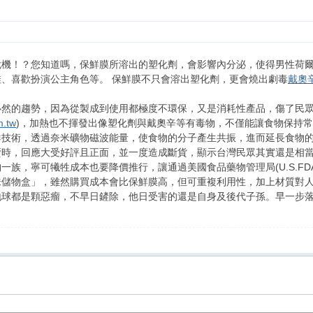
危機！？您知道嗎，保鮮膜所溶出的塑化劑，會影響內分泌，使得男性荷
、喜歡扮演公主角色等。 保鮮膜不只會溶出塑化劑，更會燒出劇毒
戴奧
必然的趨勢，因為從製成到使用都極度不環保，又是消耗性產品，傷了民
m.tw
)，加熱也不揮發出像塑化劑與戴奧辛等有毒物，不僅能讓食物保持
鮮技術，透過奈米礦物磁波能量，使食物的分子產生共振，進而延長食物
賣時，回應大受好評且正面，並一度造成斷貨，顯示台灣民眾其實還是相
一族，寧可犧牲成本也要降價推行，讓通過美國食品藥物管理局(U.S.F
味儲物盒」，雖然購買成本會比保鮮膜高，但可重複利用性，加上材質對
地球都是顆惡瘤，不早日鏟除，他日受害的還是自身及後代子孫。早一步