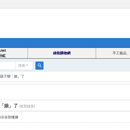
.net
綠能購物網
手工藝品、
分紅
搜索
搜
孩子變「娘」了
索
「娘」了
[複製鏈接]
顯示全部樓層