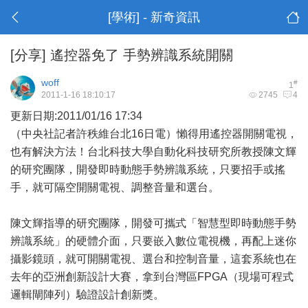
[學術] - 新奇資訊
[分享]
遙控器免了 手勢辨識系統開關
woff
#
1
2011-1-16 18:10:17
2745
4
更新日期:2011/01/16 17:34
（中央社記者許秩維台北16日電）懶得用遙控器開關電視，
也有解決方法！台北科技大學自動化科技研究所教授陳文輝
的研究團隊，開發即時動態手勢辨識系統，只要招手或搖
手，就可隔空開關電視、調整音量和選台。
陳文輝指導的研究團隊，開發可攜式「智慧型即時動態手勢
辨識系統」的硬體介面，只要嵌入數位電視機，再配上迷你
攝影鏡頭，就可開關電視、選台和控制音量，這套系統也在
去年的亞洲創新設計大賽，拿到台灣區FPGA（現場可程式
邏輯閘陣列）驗證設計創新獎。