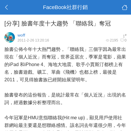
FaceBook社群行銷
[分享]
臉書年度十大趨勢 「聯絡我」奪冠
woff
#
1
2011-2-26 13:20:16
2195
0
臉書公佈今年十大熱門趨勢，「聯絡我」三個字因為最常出
現在「個人近況」而奪冠，世界盃居次，季軍是電影，蘋果
的iPad 和iPhone 4、海地大地震、歌手小賈斯汀都榜上有
名，臉書遊戲、礦工、單曲《飛機》也都上榜，最後是
2011，可見得臉書族已經開始展望明年。
臉書發布的這份報告，是統計最常在「個人近況」出現的名
詞，經過數據分析整理而出。
今年冠軍是HMU意指聯絡我(Hit me up)，顯見用戶使用社
群網站最主要還是想聯絡感情。該名詞去年還很少用，今年