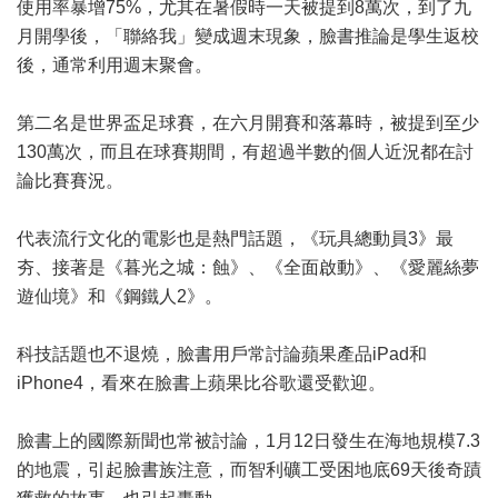
使用率暴增75%，尤其在暑假時一天被提到8萬次，到了九
月開學後，「聯絡我」變成週末現象，臉書推論是學生返校
後，通常利用週末聚會。
第二名是世界盃足球賽，在六月開賽和落幕時，被提到至少
130萬次，而且在球賽期間，有超過半數的個人近況都在討
論比賽賽況。
代表流行文化的電影也是熱門話題，《玩具總動員3》最
夯、接著是《暮光之城：蝕》、《全面啟動》、《愛麗絲夢
遊仙境》和《鋼鐵人2》。
科技話題也不退燒，臉書用戶常討論蘋果產品iPad和
iPhone4，看來在臉書上蘋果比谷歌還受歡迎。
臉書上的國際新聞也常被討論，1月12日發生在海地規模7.3
的地震，引起臉書族注意，而智利礦工受困地底69天後奇蹟