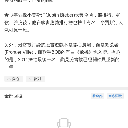
獲救的故事，也引起轟動。
青少年偶像小賈斯汀(Justin Bieber)大獲全勝，繼推特、谷
歌、雅虎後，他在臉書趨勢排行榜也榜上有名，小賈斯汀人
氣可見一斑。
另外，最常被討論的臉書遊戲不是開心農場，而是拓荒者
(Frontier Ville)，而歌手BOB的單曲《飛機》也入榜。有趣
的是，2011擠進最後一名，顯見臉書族已經開始展望新的
一年。
愛心
反對
全部回復
看全部
倒序瀏覽