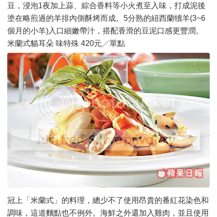
豆，浸泡1夜加上蒜、綜合香料等小火煮至入味，打成泥後
塗在略煎過的羊排內側酥烤而成。5分熟的紐西蘭犢羊(3~6
個月的小羊)入口細嫩帶汁，搭配香滑的豆泥口感更豐潤。
米蘭式貓耳朵 味特殊 420元╱單點
冠上「米蘭式」的料理，總少不了使用昂貴的番紅花染色和
調味，這道麵點也不例外。海鮮之外還加入雞肉，並且使用