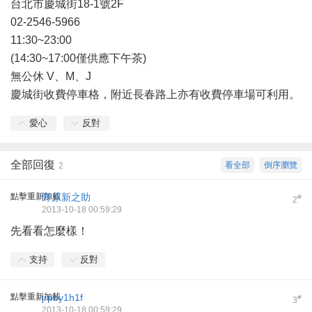
台北市慶城街18-1號2F
02-2546-5966
11:30~23:00
(14:30~17:00僅供應下午茶)
無公休 V、M、J
慶城街收費停車格，附近長春路上亦有收費停車場可利用。
愛心
反對
全部回復
看全部
倒序瀏覽
2
點擊重新加載
野原新之助
#
2
2013-10-18 00:59:29
先看看怎麼樣！
支持
反對
點擊重新加載
jrpby1h1f
#
3
2013-10-18 00:59:29