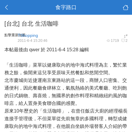
食字路口
[台北]
台北 生活咖啡
點擊重新加載
TShopping
#
1
2011-6-4 15:20:46
1719
2
本帖最後由 qwer 於 2011-6-4 15:28 編輯
「生活咖啡」菜單以健康取向的地中海式料理為主，繁忙業
務之餘，偷閒來這兒享受原味天然餐點和悠閒空間。
北市慶城街近捷運南京東路站的這一段，商辦人口密集、交
通便利，因此餐廳食肆林立，氣氛熱絡的美式餐廳、吃到飽
的日式鍋物、壽喜燒，無國界的創作料理和精緻紐約風的咖
啡店，給人置身美食聯合國的感覺。
原來10年歷史的「生活咖啡」，在曾任飯店大廚的經理楊長
進接手管理後，不但菜單從先前無章的多國料理，轉型成健
康取向的地中海式料理，在他親自坐鎮外場替客人介紹的帶