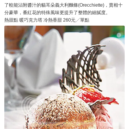
了較能沾附醬汁的貓耳朵義大利麵條(Orecchiette)，賣相十
分豪華，番紅花的特殊風味更提升了整體的細膩度。
熱甜點 暖巧克力塔 冷熱香甜 260元╱單點