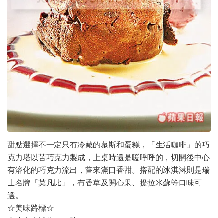
甜點選擇不一定只有冷藏的慕斯和蛋糕，「生活咖啡」的巧
克力塔以苦巧克力製成，上桌時還是暖呼呼的，切開後中心
有溶化的巧克力流出，嘗來滿口香甜。搭配的冰淇淋則是瑞
士名牌「莫凡比」，有香草及開心果、提拉米蘇等口味可
選。
☆美味路標☆