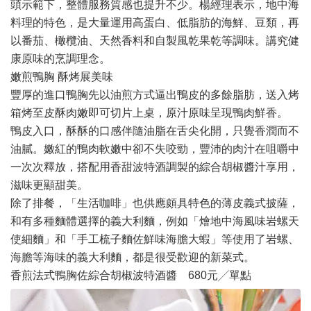
頭示範下，整體服務質感也提升不少。楊經理表示，地中海
料理的特色，是大量運用高蛋白、低脂肪的海鮮、豆類，再
以番茄、橄欖油、天然香料和自製風乾果乾等調味。講究健
康原味的烹調理念。
嫩煎鴨胸 酥烤展美味
豐厚的進口鴨胸先以油煎方式逼出鴨皮的多餘脂肪，送入烤
箱烤至皮酥肉嫩即可切片上桌，原汁原味呈現鴨肉鮮香。
鴨皮入口，酥酥的口感伴隨油脂在舌尖化開，只覺香潤而不
油膩。嫩紅的鴨肉軟嫩中卻不失咬勁，豐沛的肉汁在咀嚼中
一次次釋放，搭配用香甜波特酒調製的綜合胡椒醬汁享用，
滋味更顯甜美。
除了排餐，「生活咖啡」也供應頗具特色的薄皮義式披薩，
和有多種麵體選擇的義大利麵，例如「燴地中海風味岩螺天
使細麵」和「手工梳子麵佐鮮味海膽大蝦」等使用了岩螺、
海膽等海味的義大利麵，都是很受歡迎的新菜式。
香煎法式鴨胸佐綜合胡椒波特酒醬 680元╱單點