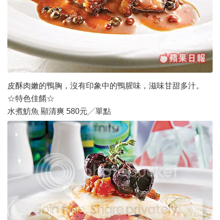
皮酥肉嫩的鴨胸，沒有印象中的鴨腥味，滋味甘甜多汁。
☆特色佳餚☆
水煮魴魚 顯清爽 580元╱單點