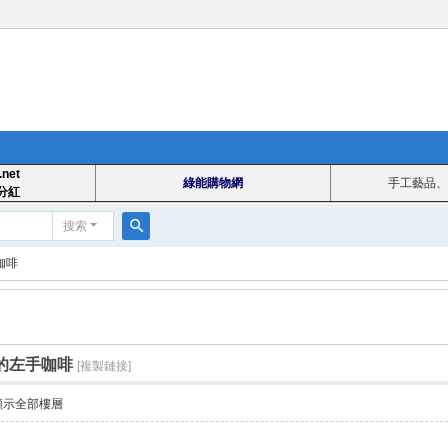
.net
綠能購物網
手工藝品、
分紅
搜索
搜
咖啡
索
的左手咖啡
[複製鏈接]
顯示全部樓層