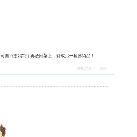
可自行塗鴉寫字再放回架上，變成另一種藝術品！
使用道具
舉報