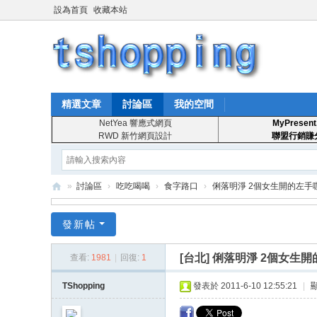
設為首頁
收藏本站
精選文章
討論區
我的空間
NetYea 響應式網頁
MyPresent
RWD 新竹網頁設計
聯盟行銷賺
»
討論區
›
吃吃喝喝
›
食字路口
›
俐落明淨 2個女生開的左手
T
發新帖
S
ho
[台北]
俐落明淨 2個女生開
查看:
1981
|
回復:
1
pp
TShopping
發表於 2011-6-10 12:55:21
|
in
g