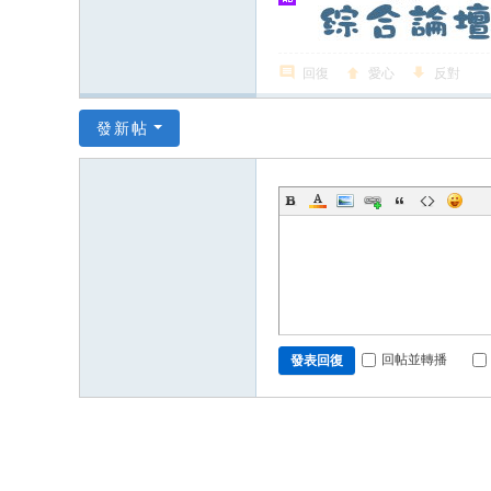
回復
愛心
反對
發新帖
回帖並轉播
發表回復