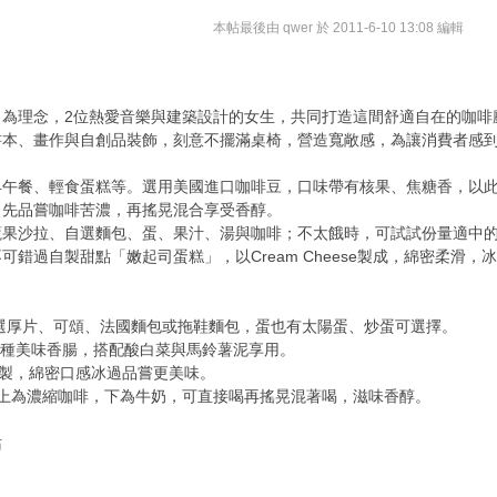
本帖最後由 qwer 於 2011-6-10 13:08 編輯
理念，2位熱愛音樂與建築設計的女生，共同打造這間舒適自在的咖啡
、畫作與自創品裝飾，刻意不擺滿桌椅，營造寬敞感，為讓消費者感到
餐、輕食蛋糕等。選用美國進口咖啡豆，口味帶有核果、焦糖香，以此
口先品嘗咖啡苦濃，再搖晃混合享受香醇。
沙拉、自選麵包、蛋、果汁、湯與咖啡；不太餓時，可試試份量適中的
錯過自製甜點「嫩起司蛋糕」，以Cream Cheese製成，綿密柔滑
選厚片、可頌、法國麵包或拖鞋麵包，蛋也有太陽蛋、炒蛋可選擇。
4種美味香腸，搭配酸白菜與馬鈴薯泥享用。
製，綿密口感冰過品嘗更美味。
為濃縮咖啡，下為牛奶，可直接喝再搖晃混著喝，滋味香醇。
站