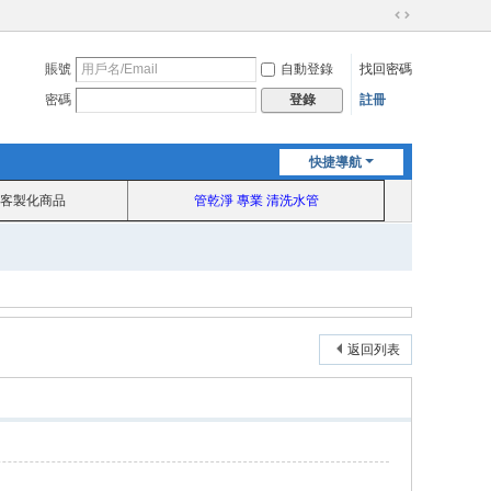
切
換
賬號
自動登錄
找回密碼
到
寬
密碼
註冊
登錄
版
快捷導航
客製化商品
管乾淨 專業 清洗水管
返回列表