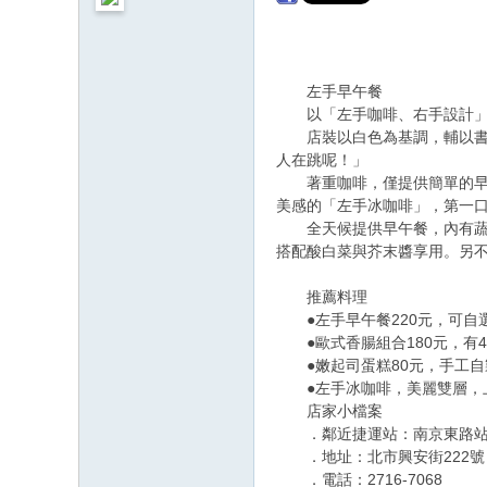
左手早午餐
以「左手咖啡、右手設計」為
店裝以白色為基調，輔以書本
人在跳呢！」
著重咖啡，僅提供簡單的早午
美感的「左手冰咖啡」，第一
全天候提供早午餐，內有蔬果
搭配酸白菜與芥末醬享用。另不可
推薦料理
●左手早午餐220元，可自
●歐式香腸組合180元，有
●嫩起司蛋糕80元，手工自
●左手冰咖啡，美麗雙層，上
店家小檔案
．鄰近捷運站：南京東路
．地址：北市興安街222號
．電話：2716-7068