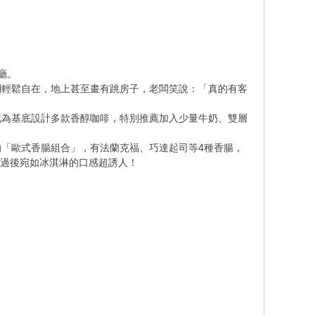
廳。
輕鬆自在，地上甚至畫有跳房子，老闆笑說：「真的有客
為基底設計多款香醇咖啡，特別推薦加入少量牛奶、雙層
「歐式香腸組合」，有法蘭克福、巧達起司等4種香腸，
，冰過後宛如冰淇淋的口感超誘人！