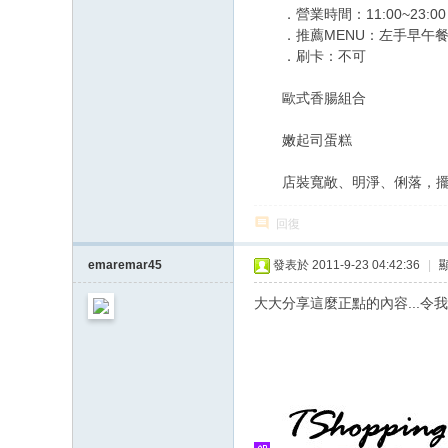
．營業時間：11:00~23:0
．推薦MENU：左手早午餐／
．刷卡：不可
歐式香腸組合
嫩起司蛋糕
店裝寬敞、明淨、俐落，擺有
回復
emaremar45
發表於 2011-9-23 04:42:36
|
大大分享這麼正點的內容...令