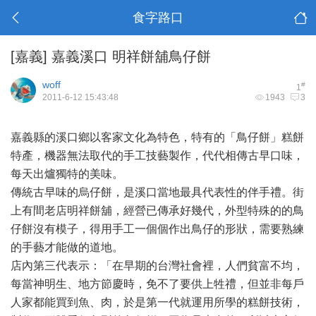
食字路口
[嘉義]
嘉義溪口 明祥餅舖鳥仔餅
woff
#
1
2011-6-12 15:43:48
1943
3
嘉義縣的溪口鄉以客家文化為特色，特有的「鳥仔餅」糕餅
特產，機器無法取代的手工技藝製作，代代相傳古早口味，
每天出爐獨特的美味。
傳統古早味的烏仔餅，是溪口當地最具代表性的伴手禮。街
上有間老店明祥餅舖，經營已傳承好幾代，外型特殊的的鳥
仔餅沒有模子，得用手工一個個作出鳥仔的形狀，需要熟練
的手藝才能做的道地。
店內第三代表示：「在早期的台灣社會裡，人們貧富不均，
每當神明生、地方節慶時，免不了要供上牲禮，但並非每戶
人家都能買到魚、肉，於是第一代就運用所學的糕餅技術，