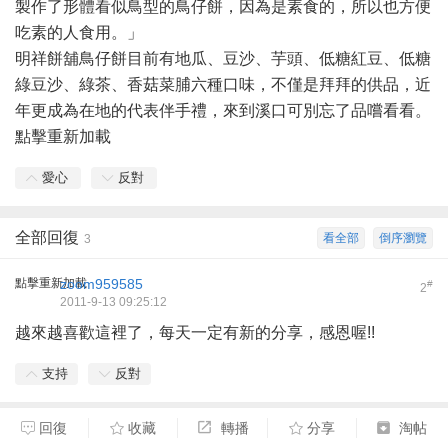
製作了形體看似鳥型的鳥仔餅，因為是素食的，所以也方便
吃素的人食用。」
明祥餅舖鳥仔餅目前有地瓜、豆沙、芋頭、低糖紅豆、低糖
綠豆沙、綠茶、香菇菜脯六種口味，不僅是拜拜的供品，近
年更成為在地的代表伴手禮，來到溪口可別忘了品嚐看看。
點擊重新加載
愛心
反對
全部回復
看全部
倒序瀏覽
3
點擊重新加載
zoom959585
#
2
2011-9-13 09:25:12
越來越喜歡這裡了，每天一定有新的分享，感恩喔!!
支持
反對
回復
收藏
轉播
分享
淘帖