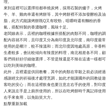
理。
來到這裡可以選擇坦都串燒炭烤，採用石製的爐子，火烤
牛、羊、雞肉串還有烤餅等，其中烤餅裡不添加發酵粉及油
脂，此方式能讓烤餅既Q又有咬勁，咀嚼時還有麵粉的香
氣，搭配特製的香濃咖哩，風味十足。
老闆娘表示，店裡的咖哩根據所搭配的肉類不同，咖哩的調
配內容就不同，且印度又分為南印度及北印度，南印度最常
使用的是椰汁，較不辣溫和；而北印度因地處高原，辛香料
生產較多，會比較傾向有辣度的料理，南北相差各不同，顧
客們得好好仔細做選擇，不管是辣還是不辣在這邊一樣都可
以吃到美味的咖哩。
此外，店裡還提供回教餐，其中的肉類在宰殺之前必須經過
感謝經文的祈福後才處理烹調，如此才能讓國外的回教徒遊
客吃的安心；而在這裡飲食也要注意左右手的使用，對印度
人來說左手是上廁所使用的，所以在吃烤餅時千萬記得使用
右手來食用，以免貽笑大方。
點擊重新加載