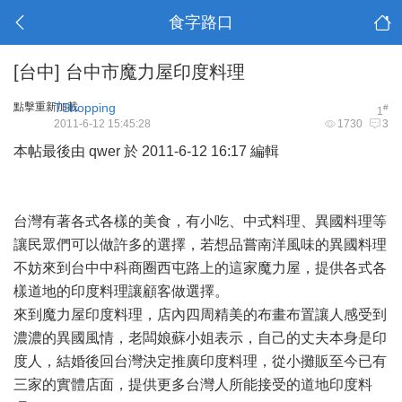
食字路口
[台中]
台中市魔力屋印度料理
點擊重新加載
TShopping
#
1
2011-6-12 15:45:28
1730
3
本帖最後由 qwer 於 2011-6-12 16:17 編輯
台灣有著各式各樣的美食，有小吃、中式料理、異國料理等
讓民眾們可以做許多的選擇，若想品嘗南洋風味的異國料理
不妨來到台中中科商圈西屯路上的這家魔力屋，提供各式各
樣道地的印度料理讓顧客做選擇。
來到魔力屋印度料理，店內四周精美的布畫布置讓人感受到
濃濃的異國風情，老闆娘蘇小姐表示，自己的丈夫本身是印
度人，結婚後回台灣決定推廣印度料理，從小攤販至今已有
三家的實體店面，提供更多台灣人所能接受的道地印度料