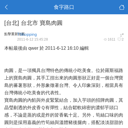
食字路口
[台北]
台北市 寶島肉圓
點擊重新加載
TShopping
#
1
2011-6-12 15:45:28
1611
2
本帖最後由 qwer 於 2011-6-12 16:10 編輯
肉圓，是一項獨具台灣特色的傳統小吃美食。位於羅斯福路
上的寶島肉圓，其手工捏出來的肉圓形狀正好是一個台灣寶
島的蕃薯形狀，外形象徵著台灣、令人印象深刻，相當具有
台灣傳統小吃美食的代表性。
寶島肉圓的內餡與外皮緊緊結合，加入芋頭的招牌肉圓，其
晶瑩剔透的外皮香Ｑ有彈性，結合鬆軟綿密的濃郁芋頭口
感，不論是蒸的或是炸的皆香氣十足。另外，筍絲口味的肉
圓則是採用嘉義的竹筍絲與溫體豬後腿肉，搭配淡淡甜甜的