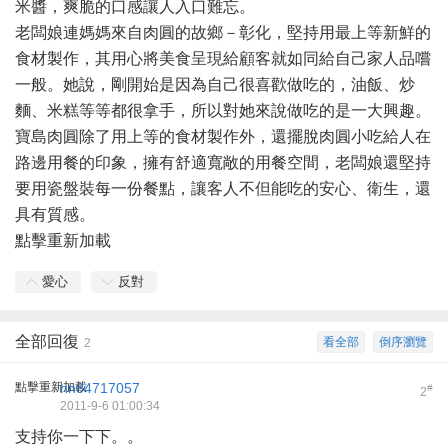
米醬，爽脆的口感讓人入口難忘。
老闆娘連媽媽來自肉圓的故鄉－彰化，堅持用最上等新鮮的
食材製作，其用心將美食呈現給顧客就如同給自己家人品嚐
一般。她說，剛開始是因為自己很喜歡做吃的，油飯、炒
麵、米糕等等都很拿手，所以對她來說做吃的是一大興趣。
寶島肉圓除了用上等的食材製作外，還擺脫肉圓小吃給人在
路邊用餐的印象，擁有舒適寬敞的用餐空間，老闆娘還堅持
要用瓷盤裝每一份餐點，讓客人不但能吃的安心、衛生，還
具有質感。
點擊重新加載
愛心
反對
全部回復
看全部
倒序瀏覽
2
點擊重新加載
hn84717057
#
2
2011-9-6 01:00:34
支持你一下下。。