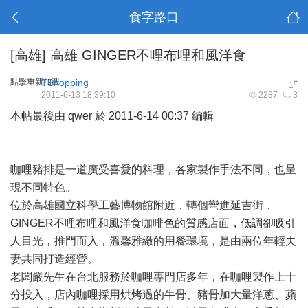
食字路口
[高雄]
高雄 GINGER不哩布哩和風洋食
點擊重新加載
TShopping
#
1
2011-6-13 18:39:10
2287
3
本帖最後由 qwer 於 2011-6-14 00:37 編輯
咖哩豬排是一道廣受喜愛的料理，各家製作手法不同，也呈
現不同特色。
位於高雄國立科學工藝博物館附近，轉個彎進延吉街，
GINGER不哩布哩和風洋食咖啡色的質感店面，低調卻吸引
人目光，推門而入，溫馨雅緻的用餐環境，是由兩位年輕夫
妻共同打造經營。
老闆嚴先生在台北服務於咖哩專門店多年，在咖哩製作上十
分投入，店內咖哩採用烘烤過的牛骨、豬骨加大量洋蔥、蘋