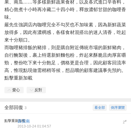
果、南瓜……等多樣新鮮蔬果食材，以及各式進口辛香料，
精心熬煮十小時再冷藏二十四小時，釋放濃郁甘甜的咖哩香
味。
嚴先生強調店內咖哩完全不勾芡也不加味素，因為新鮮蔬菜
放得多，因此有濃稠感，各樣食材混搭出的迷人清香，吃起
來十分順口。
而咖哩豬排飯的豬排，則是購自附近傳統市場的新鮮豬肉，
自行醃製後，裹上特選新鮮麵包粉，炸起來酥脆且肉厚富嚼
勁，整份吃下來十分飽足，價格更是合理，因此顧客回流率
高，惟現點現做需稍稍等候，想品嚐的顧客建議事先預約。
點擊重新加載
愛心
反對
全部回復
看全部
倒序瀏覽
3
點擊重新加載
昌安南
#
2
2013-10-24 01:04:57