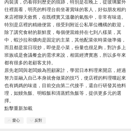
內裝潢，仍看得到歷史的痕跡，特別是在晚上，從玻璃窗外
往裡面看，明亮的料理台前坐著賞味的客人，好似朋友相約
來店裡聊天敘舊，在既樸實又溫馨的氣氛中，非常有味道。
特別是店裡的精緻便當，很受到附近公私單位機構的歡迎，
除了講究食材的新鮮度，每個便當維持在七到八樣菜，其
中，蝦沙拉和爌肉是固定的主菜，其他配菜依時菜做準備，
而且都是當日現炒，即使是小菜，份量也很足夠，對許多上
班族或是會議餐盒的需求來說，相當經濟實惠，所以多年來
都有很多的老顧客支持。
原先老闆與老闆娘為照顧家計，學習日本料理來開店，經過
努力並融入自己本身就會做菜的技巧，使店裡的料理嚐起來
也有媽媽的味道，目前交由第二代接手，還自行研發其他料
理，如鰻魚飯、明蝦飯和清蒸鱈魚飯等，提供更多元的選
擇。
點擊重新加載
愛心
反對