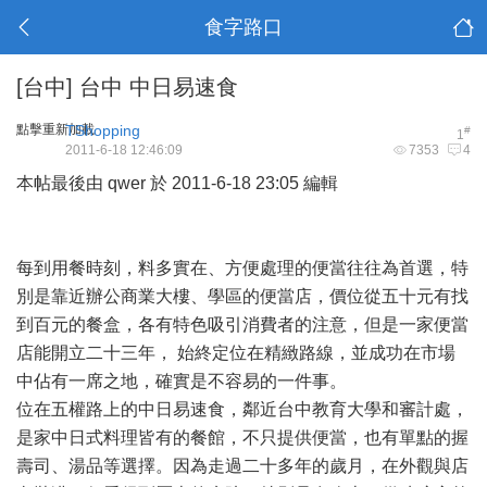
食字路口
[台中]
台中 中日易速食
點擊重新加載
TShopping
#
1
2011-6-18 12:46:09
7353
4
本帖最後由 qwer 於 2011-6-18 23:05 編輯
每到用餐時刻，料多實在、方便處理的便當往往為首選，特
別是靠近辦公商業大樓、學區的便當店，價位從五十元有找
到百元的餐盒，各有特色吸引消費者的注意，但是一家便當
店能開立二十三年， 始終定位在精緻路線，並成功在市場
中佔有一席之地，確實是不容易的一件事。
位在五權路上的中日易速食，鄰近台中教育大學和審計處，
是家中日式料理皆有的餐館，不只提供便當，也有單點的握
壽司、湯品等選擇。因為走過二十多年的歲月，在外觀與店