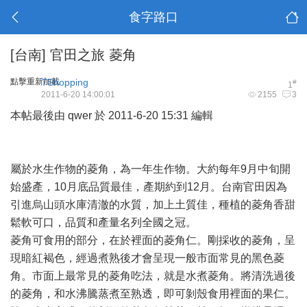
食字路口
[台南]
官田之旅 菱角
點擊重新加載
TShopping
#
1
2011-6-20 14:00:01
2155
3
本帖最後由 qwer 於 2011-6-20 15:31 編輯
屬於水生作物的菱角，為一年生作物。大約每年9月中旬開
始盛產，10月底品質最佳，產期約到12月。台南官田因為
引進烏山頭水庫清澈的水質，加上土質佳，種植的菱角香甜
鬆軟可口，品質和產量名列全國之冠。
菱角可食用的部分，在於裡面的菱角仁。剛採收的菱角，呈
現暗紅褐色，經過煮熟後才會呈現一般市面常見的黑色菱
角。市面上最常見的菱角吃法，就是水煮菱角。將清洗過後
的菱角，和水沸騰蒸煮至熟透，即可剝殼食用裡面的果仁。