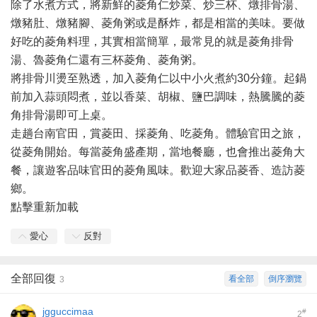
除了水煮方式，將新鮮的菱角仁炒菜、炒三杯、燉排骨湯、
燉豬肚、燉豬腳、菱角粥或是酥炸，都是相當的美味。要做
好吃的菱角料理，其實相當簡單，最常見的就是菱角排骨
湯、魯菱角仁還有三杯菱角、菱角粥。
將排骨川燙至熟透，加入菱角仁以中小火煮約30分鐘。起鍋
前加入蒜頭悶煮，並以香菜、胡椒、鹽巴調味，熱騰騰的菱
角排骨湯即可上桌。
走趟台南官田，賞菱田、採菱角、吃菱角。體驗官田之旅，
從菱角開始。每當菱角盛產期，當地餐廳，也會推出菱角大
餐，讓遊客品味官田的菱角風味。歡迎大家品菱香、造訪菱
鄉。
點擊重新加載
愛心
反對
全部回復
看全部
倒序瀏覽
3
jgguccimaa
#
2