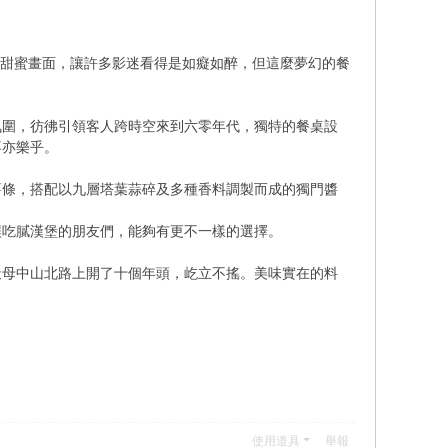
用餐的甜蜜畫面，讓許多影迷看得是如癡如醉，但這麼夢幻的餐
氛圍，彷彿引領客人跨時空來到六零年代，獨特的餐桌設
不亦樂乎。
薯條，搭配以九層塔葉蒜碎及多種香料調製而成的獨門醬
讓吃膩漢堡的朋友們，能夠有更不一樣的選擇。
天母中山北路上開了十個年頭，屹立不搖。美味實在的料
使用道具
舉報