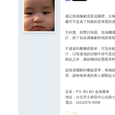
還記得偶像劇流星花園裡，主角道
廳可不是為了拍戲刻意佈置的
方向盤、投幣計時器、加油機
計，除了知名偶像劇特地前來
不過進到餐廳裡面來，可別光
汁，口味道地的沙朗牛排可是
除此之外，風味獨特的墨西哥
從裝潢擺飾到餐點菜單，每個
理，讓每個來過的客人都豎起
店名：P.S. BU BU 金屋藏車
地址：台北市士林區中山北路七段
電話：(02)2876-0698
回復