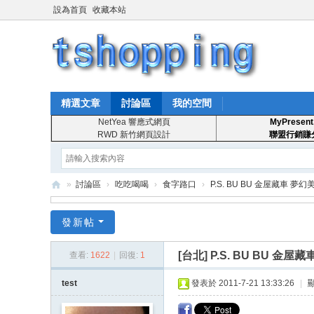
設為首頁
收藏本站
精選文章
討論區
我的空間
NetYea 響應式網頁
MyPresent
RWD 新竹網頁設計
聯盟行銷賺
»
討論區
›
吃吃喝喝
›
食字路口
›
P.S. BU BU 金屋藏車 夢
T
發新帖
S
ho
[台北]
P.S. BU BU 
查看:
1622
|
回復:
1
pp
test
發表於 2011-7-21 13:33:26
|
in
g