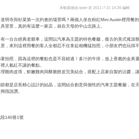
本帖最後由 qwer 於 2011-7-21 14:26 編輯
明寺與杉菜第一次約會的場景嗎？兩個人坐在粉紅Mini Austin裡
道具背景，真的有這麼一家店，就在天母的中山北路上。
還有一台台經典老爺車，這間以汽車為主題的特色餐廳，復古的美式搖滾
取景，來到這裡用餐的客人全都忍不住拿起相機猛拍照，小朋友們也玩得
顧著拍照，因為這裡的餐點也是不容錯過！多汁的牛排，放上香脆的金黃
店裡人氣紅不讓的餐點。
料理雞肉皮塔，鮮嫩雞肉與酥脆餅皮完美結合，搭配上店家自製的沾醬，
細節都是店長精心設計的結晶，這間結合創意與個性的汽車主題餐廳，在
大拇指說讚。
140巷1號