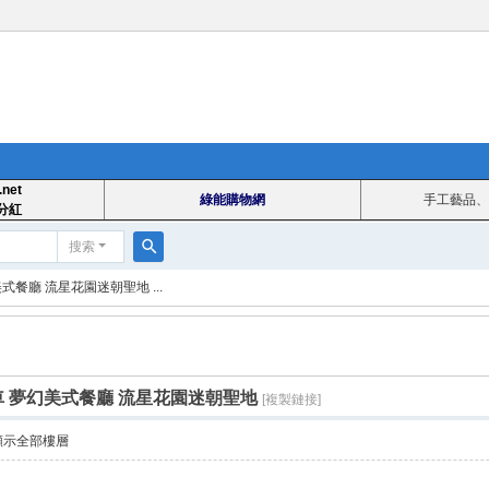
.net
綠能購物網
手工藝品、
分紅
搜索
搜
幻美式餐廳 流星花園迷朝聖地 ...
索
金屋藏車 夢幻美式餐廳 流星花園迷朝聖地
[複製鏈接]
顯示全部樓層