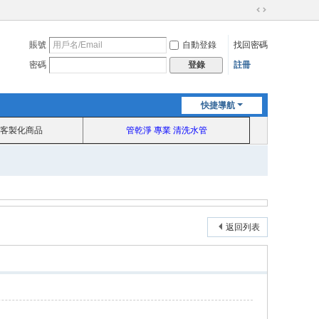
切
換
賬號
自動登錄
找回密碼
到
寬
密碼
註冊
登錄
版
快捷導航
客製化商品
管乾淨 專業 清洗水管
返回列表