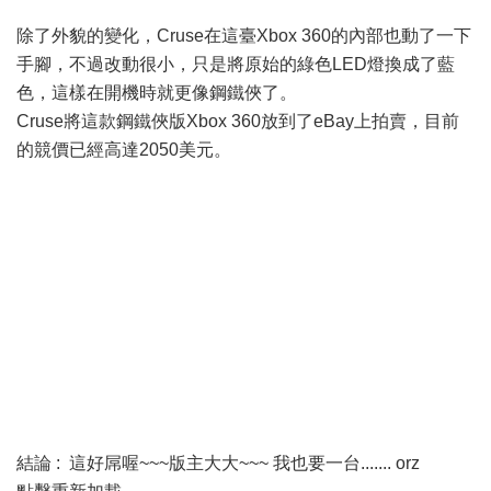
除了外貌的變化，Cruse在這臺Xbox 360的內部也動了一下
手腳，不過改動很小，只是將原始的綠色LED燈換成了藍
色，這樣在開機時就更像鋼鐵俠了。
Cruse將這款鋼鐵俠版Xbox 360放到了eBay上拍賣，目前
的競價已經高達2050美元。
結論 : 這好屌喔~~~版主大大~~~ 我也要一台....... orz