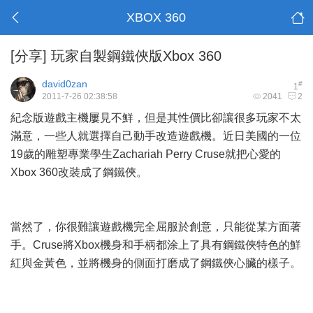
XBOX 360
[分享]
玩家自製鋼鐵俠版Xbox 360
david0zan
#
1
2011-7-26 02:38:58
2041
2
紀念版遊戲主機屢見不鮮，但是其性價比卻讓很多玩家不太
滿意，一些人就選擇自己動手改造遊戲機。近日美國的一位
19歲的雕塑專業學生Zachariah Perry Cruse就把心愛的
Xbox 360改裝成了鋼鐵俠。
當然了，你很難讓遊戲機完全屈服於創意，只能從某方面著
手。Cruse將Xbox機身和手柄都涂上了具有鋼鐵俠特色的鮮
紅與金黃色，並將機身的側面打磨成了鋼鐵俠心臟的樣子。