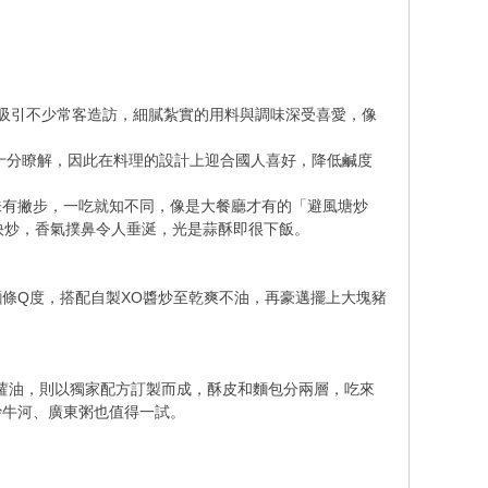
吸引不少常客造訪，細膩紮實的用料與調味深受喜愛，像
好十分瞭解，因此在料理的設計上迎合國人喜好，降低鹹度
味有撇步，一吃就知不同，像是大餐廳才有的「避風塘炒
快炒，香氣撲鼻令人垂涎，光是蒜酥即很下飯。
條Q度，搭配自製XO醬炒至乾爽不油，再豪邁擺上大塊豬
蘿油，則以獨家配方訂製而成，酥皮和麵包分兩層，吃來
炒牛河、廣東粥也值得一試。