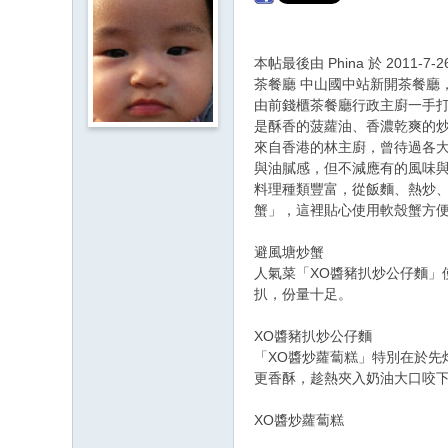
本帖最後由 Phina 於 2011-7-2
茶餐廳 中山國中站新開茶餐廳
由前錢櫃茶餐廳行政主廚一手
是酥香的菠蘿油、香濃乾爽的
來自香港的林主廚，曾待過各大
與油膩感，但不減應有的風味
料理種類豐富，從飯麵、熱炒
蟹」，這裡貼心使用軟殼蟹方便
避風塘炒蟹
人氣菜「XO醬豬扒炒公仔麵」
扒，份量十足。
XO醬豬扒炒公仔麵
「XO醬炒蘿蔔糕」特別在於
更香酥，趁熱夾入奶油大口咬
XO醬炒蘿蔔糕