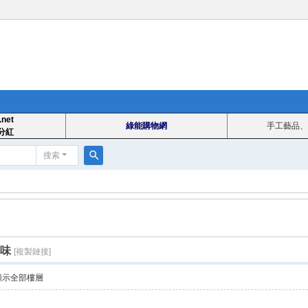
.net
綠能購物網
手工藝品、
分紅
搜索
搜
索
港味
[複製鏈接]
顯示全部樓層