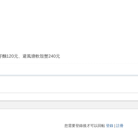
仔麵120元、避風塘軟殼蟹240元
您需要登錄後才可以回帖
登錄
|
註冊