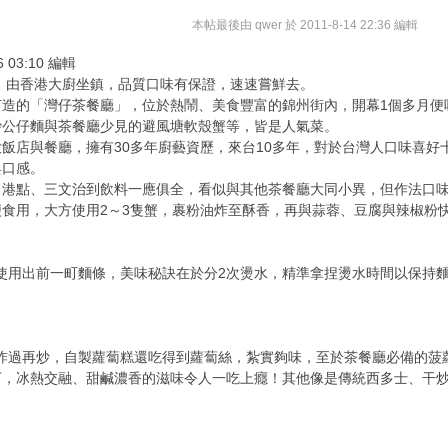
本帖最後由 qwer 於 2011-8-14 22:36 編輯
6 03:10 編輯
，由香港大廚坐鎮，品質口味有保證，速速嘗鮮去。
打造的「灣仔茶餐廳」，位於熱鬧、美食豐富的錦州街內，開幕1個多月便
炒公仔麵與茶餐廳少見的避風塘軟殼蟹等，皆是人氣菜。
飯店與餐廳，擁有30多年廚藝資歷，來台10多年，對於台灣人口味喜
與口感。
、港點、三文治到飲料一應俱全，看似與其他茶餐廳大同小異，但作法口
食用，大方使用2～3隻蟹，裹粉油炸至酥香，再與蒜蓉、豆腐與辣椒粉
使用出前一町麵條，美味秘訣在於分2次燙水，精準拿捏燙水時間以保持麵
先炸過再炒，自製蘿蔔糕還吃得到蘿蔔絲，紮實夠味，至於茶餐廳必備的菠
下，冰熱交融、甜鹹濃香的滋味令人一吃上癮！其他像是傳統西多士、干