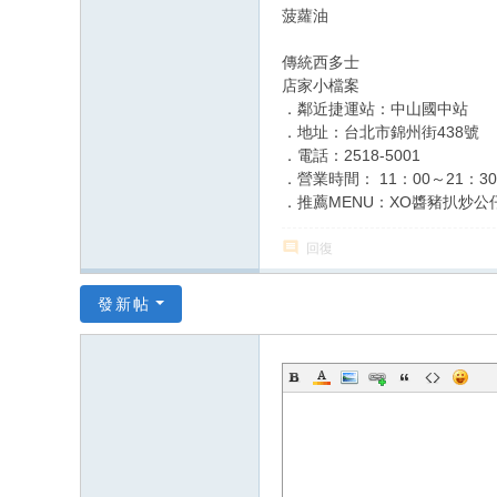
菠蘿油
傳統西多士
店家小檔案
．鄰近捷運站：中山國中站
．地址：台北市錦州街438號
．電話：2518-5001
．營業時間： 11：00～21：30
．推薦MENU：XO醬豬扒炒公
回復
發新帖