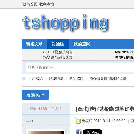
設為首頁
收藏本站
精選文章
討論區
我的空間
NetYea 響應式網頁
MyPresent
RWD 新竹網頁設計
聯盟行銷賺
»
討論區
›
吃吃喝喝
›
食字路口
›
灣仔茶餐廳 道地好港味
T
發新帖
S
ho
[台北]
灣仔茶餐廳 道地好
查看:
1666
|
回復:
1
pp
test
發表於 2011-8-14 12:09:09
|
in
g