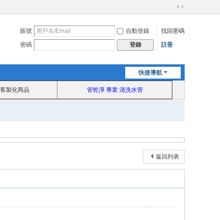
切
換
賬號
自動登錄
找回密碼
到
寬
密碼
註冊
登錄
版
快捷導航
客製化商品
管乾淨 專業 清洗水管
返回列表