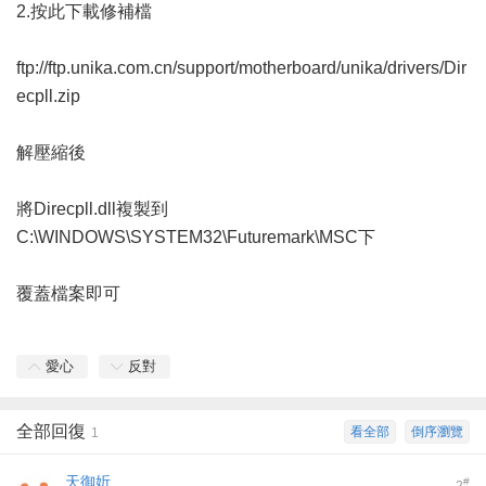
2.按此下載修補檔
ftp://ftp.unika.com.cn/support/motherboard/unika/drivers/Dir
ecpll.zip
解壓縮後
將Direcpll.dll複製到
C:\WINDOWS\SYSTEM32\Futuremark\MSC下
覆蓋檔案即可
愛心
反對
全部回復
看全部
倒序瀏覽
1
天御妡
#