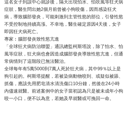
這名女子到該中心就診後，隔天出現怕水、怕吹風等狂犬病
症狀，醫生問出她2個月前曾被小狗咬傷，因而感染狂犬
病，導致腦部發炎，可能刺激到主管性慾的部位，引發性慾
不受控制地持續高漲。不幸地，醫生確定原因4天後，女子
即因狂犬病死亡。
專家︰腦部發炎致性慾亢進
「全球狂犬病防治聯盟」通訊總監柯斯塔說，除了怕水、怕
風等症狀，狂犬病也會因造成腦部發炎導致性慾亢進，但通
常病情到了這階段已無法醫治。
全球每年有5萬5000到7萬人死於狂犬病，其中99％以上是
狗引起的。柯斯塔提醒，若被染病動物咬到、或疑似被舔、
抓傷，應該先用肥皂清水清洗傷口10分鐘，然後在24小時
內儘速就醫。前述案例中的女子當初認為只是被未成年小狗
咬一小口，便不以為意，若她及早就醫或可挽回一命。