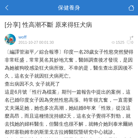
保健養身
[分享]
性高潮不斷 原來得狂犬病
woff
#
1
2011-10-27 00:01:30
1525
0
〔編譯管淑平／綜合報導〕印度一名28歲女子性慾突然變得
非常旺盛，常常莫名其妙地亢奮，醫師調查後才發現，是因
為她被狗咬感染狂犬病所致。不幸的是，醫生查出原因後不
久，這名女子就因狂犬病死亡。
查出病因不久 女子就死了
這是6月號「性行為檔案」期刊一篇報告中提出的案例，這
名已婚印度女子因為突然性慾高漲、時常很亢奮，一直需要
丈夫滿足她，她也多次高潮，她結婚8年來「性致」從沒這
麼高昂，而且這種情況持續2天，這名女子覺得不對勁，就
去找她的婦科醫生，但醫生也很不解，就轉介她到泰米爾納
都邦塞勒姆市的斯里戈古拉姆醫院暨研究中心就診。