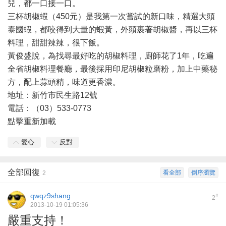
兒，都一口接一口。
三杯胡椒蝦（450元）是我第一次嘗試的新口味，精選大頭
泰國蝦，都咬得到大量的蝦黃，外頭裹著胡椒醬，再以三杯
料理，甜甜辣辣，很下飯。
黃俊盛說，為找尋最好吃的胡椒料理，廚師花了1年，吃遍
全省胡椒料理餐廳，最後採用印尼胡椒粒磨粉，加上中藥秘
方，配上蒜頭精，味道更香濃。
地址：新竹市民生路12號
電話：（03）533-0773
點擊重新加載
愛心
反對
全部回復
看全部
倒序瀏覽
2
qwqz9shang
#
2
2013-10-19 01:05:36
嚴重支持！