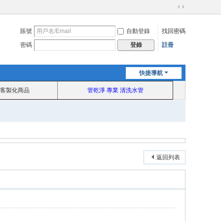
切
換
賬號
自動登錄
找回密碼
到
寬
密碼
註冊
登錄
版
快捷導航
客製化商品
管乾淨 專業 清洗水管
返回列表