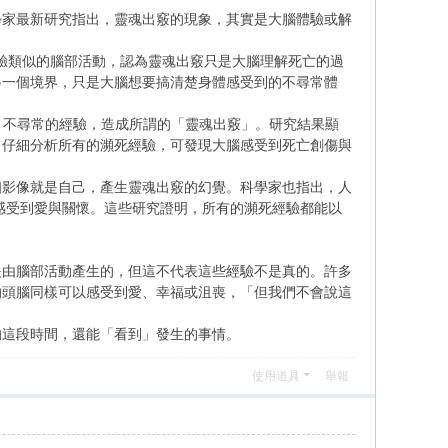
學家最新研究指出，靈魂出竅的現象，其實是大腦體驗或解
，研究和瀕死經驗類似的腦部活動，認為靈魂出竅只是大腦理解死亡的過
另一個境界，只是大腦想要搞清楚身體感受到的不尋常體
圖「合理化」不尋常的經驗，造成所謂的「靈魂出竅」。研究結果顯
。仔細分析所有的瀕死經驗，可發現大腦感受到死亡創傷與
個影像就是自己，產生靈魂出竅的幻覺。科學家也指出，人
讓人感受到愛與關懷。這些研究證明，所有的瀕死經驗都能以
是由腦部活動產生的，但這不代表這些經驗不是真的。許多
的頭腦同樣可以感受到愛、幸福或沮喪，「但我們不會說這
的這段時間，還能「看到」發生的事情。
使用道具
舉報