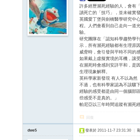
許多經歷瀕死經驗的人，會有
讀死亡的「技巧」，並未確實發
英國愛丁堡與劍橋醫學研究中心（ M
程。人們會看到自己走向一道
驗。
研究團隊在「認知科學趨勢學刊」（
示，所有瀕死經驗都有生理原
威脅時，會引發與平時不同的
如果戴上虛擬實境的耳機，讓
在瀕死時會感到安詳平和，是因人
生理現象解釋。
英科學家新發現 有人不以為然
不過，也有科學家認為不該驟
經驗的感受都是由同一個腦部
些感受不是真的。」
帕尼亞以三年時間追蹤有瀕死
回復
dwe5
發表於 2011-11-7 23:31:30
|