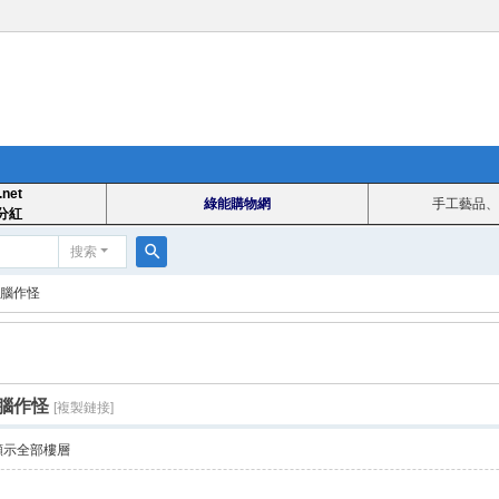
.net
綠能購物網
手工藝品、
分紅
搜索
搜
腦作怪
索
腦作怪
[複製鏈接]
顯示全部樓層