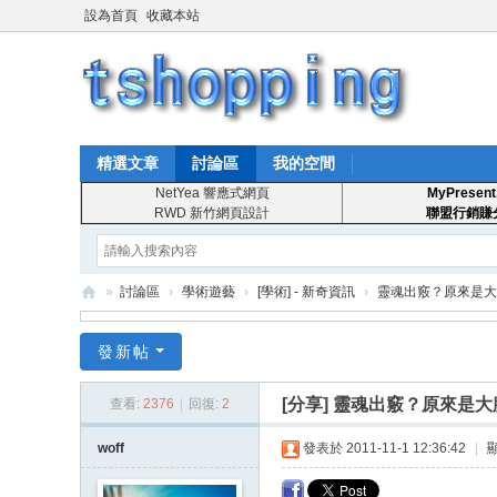
設為首頁
收藏本站
精選文章
討論區
我的空間
NetYea 響應式網頁
MyPresent
RWD 新竹網頁設計
聯盟行銷賺
»
討論區
›
學術遊藝
›
[學術] - 新奇資訊
›
靈魂出竅？原來是大
T
發新帖
S
ho
[分享]
靈魂出竅？原來是大
查看:
2376
|
回復:
2
pp
woff
發表於 2011-11-1 12:36:42
|
in
g