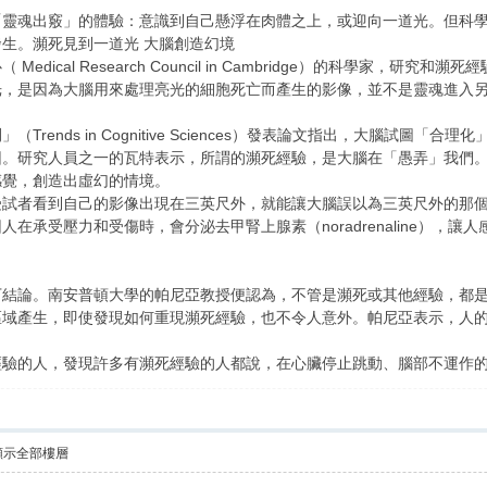
「靈魂出竅」的體驗：意識到自己懸浮在肉體之上，或迎向一道光。但科
生。瀕死見到一道光 大腦創造幻境
edical Research Council in Cambridge）的科學家
光，是因為大腦用來處理亮光的細胞死亡而產生的影像，並不是靈魂進入
Trends in Cognitive Sciences）發表論文指出，大腦試
因。研究人員之一的瓦特表示，所謂的瀕死經驗，是大腦在「愚弄」我們
感覺，創造出虛幻的情境。
受試者看到自己的影像出現在三英尺外，就能讓大腦誤以為三英尺外的那
在承受壓力和受傷時，會分泌去甲腎上腺素（noradrenaline），
下結論。南安普頓大學的帕尼亞教授便認為，不管是瀕死或其他經驗，都
區域產生，即使發現如何重現瀕死經驗，也不令人意外。帕尼亞表示，人
經驗的人，發現許多有瀕死經驗的人都說，在心臟停止跳動、腦部不運作
顯示全部樓層