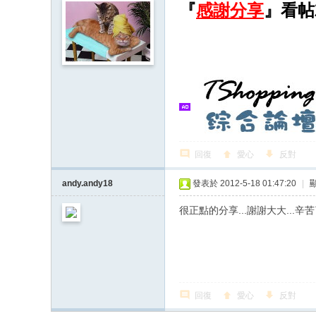
『
感謝分享
』看帖
回復
愛心
反對
andy.andy18
發表於 2012-5-18 01:47:20
|
很正點的分享...謝謝大大...辛
回復
愛心
反對