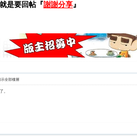
就是要回帖『
謝謝分享
』
顯示全部樓層
苦了。