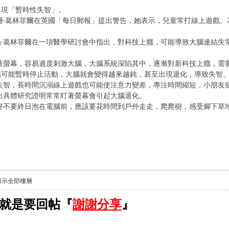
出現「暫時性失智」。
珊‧葛林菲爾在英國「每日郵報」提出警告，她表示，兒童常打線上遊戲
絲‧葛林菲爾在一項醫學研討會中指出，對科技上癮，可能導致大腦連結失
盯著螢幕，容易過度刺激大腦，大腦系統深陷其中，逐漸對新科技上癮，需
結可能暫時停止活動，大腦就會變得越來越鈍，甚至出現退化，導致失智
失智，長時間沉溺線上遊戲也可能使注意力變差，專注時間縮短，小朋友
出具體研究證明常常盯著螢幕會引起大腦退化。
好不要終日泡在電腦前，應該要花時間到戶外走走，爬爬樹，感受腳下草
顯示全部樓層
就是要回帖『
謝謝分享
』