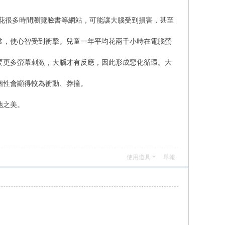
、花很多時間瀏覽臉書等網站，可能讓大腦受到損害，甚至
常，使心智受到衝擊。兒童一年平均花兩千小時在電腦螢
要更多螢幕刺激，大腦才有反應，因此形成惡化循環。大
。
個性會顯得較為衝動、莽撞。
地之美。
使用道具
舉報