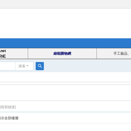
.net
綠能購物網
手工藝品、
分紅
搜索
搜
索
[複製鏈接]
顯示全部樓層