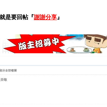
就是要回帖『
謝謝分享
』
顯示全部樓層
人崇敬