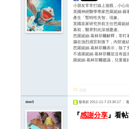
小朋友常常打線上遊戲，小心
英國神經醫學專家芭羅妮絲‧蘇
產生「暫時性失智」現象。
英國皇家研究所前主任芭羅妮
幕前，醫界對此深感憂慮。
芭羅妮絲‧葛林菲爾解釋，常
腦在強烈感官刺激下，內部連
芭羅妮絲‧葛林菲爾表示，除了
不過羅妮絲‧葛林菲爾並沒有提
羅妮絲‧葛林菲爾建議，兒童最
回復
dwe5
發表於 2011-11-7 23:30:17
|
『
感謝分享
』看帖