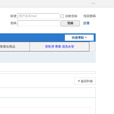
切
換
賬號
自動登錄
找回密碼
到
寬
密碼
註冊
登錄
版
快捷導航
客製化商品
管乾淨 專業 清洗水管
返回列表