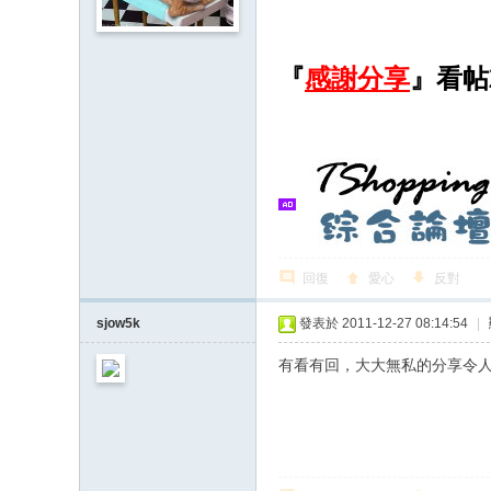
『
感謝分享
』看帖
回復
愛心
反對
sjow5k
發表於 2011-12-27 08:14:54
|
有看有回，大大無私的分享令