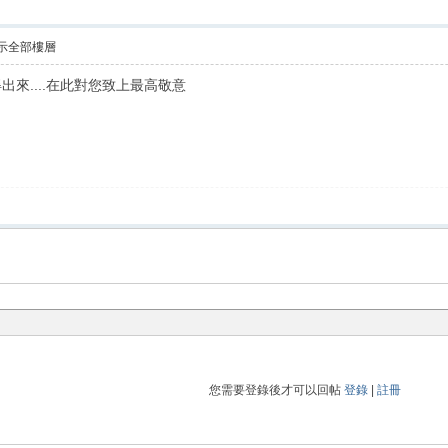
示全部樓層
來....在此對您致上最高敬意
您需要登錄後才可以回帖
登錄
|
註冊