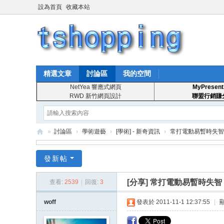
設為首頁
收藏本站
精選文章
討論區
我的空間
NetYea 響應式網頁
MyPresent
RWD 新竹網頁設計
聯盟行銷賺
»
討論區
›
學術遊藝
›
[學術] - 新奇資訊
›
常打電動易暫時失智
T
發新帖
S
ho
[分享]
常打電動易暫時失智
查看:
2539
|
回復:
3
pp
woff
發表於 2011-11-1 12:37:55
|
in
g