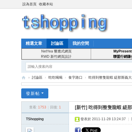
設為首頁
收藏本站
精選文章
討論區
我的空間
NetYea 響應式網頁
MyPresent
RWD 新竹網頁設計
聯盟行銷賺
»
討論區
›
吃吃喝喝
›
食字路口
›
吃得到整隻龍蝦 緹那斯義
T
發新帖
S
ho
[新竹]
吃得到整隻龍蝦 緹
查看:
1753
|
回復:
1
pp
TShopping
發表於 2011-11-28 13:24:37
|
in
g