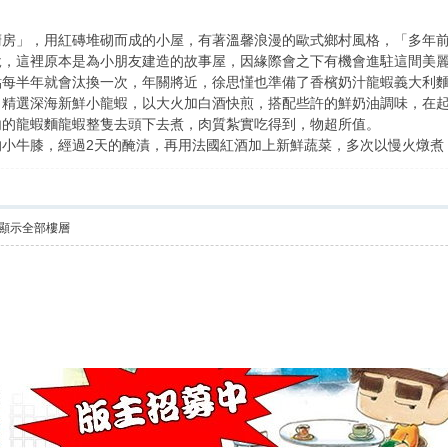
廚房」，用紅磚堆砌而成的小屋，有著溫馨浪漫的歐式鄉村風格，「多年
說，這裡原本是為小朋友建造的故事屋，因緣際會之下有機會進駐這間美
點每半年就會汰換一次，年關將近，徐思慬也準備了香檳奶汁龍蝦義大利
，精選深海新鮮小龍蝦，以大火加白酒快煎，搭配些許的鮮奶油調味，在
內的龍蝦麵龍蝦整隻去頭下去煮，肉質紮實吃得到，物超所值。
的小牛膝，經過2天的醃漬，再用法國紅酒加上新鮮蔬菜，多次以慢火燉煮
顯示全部樓層