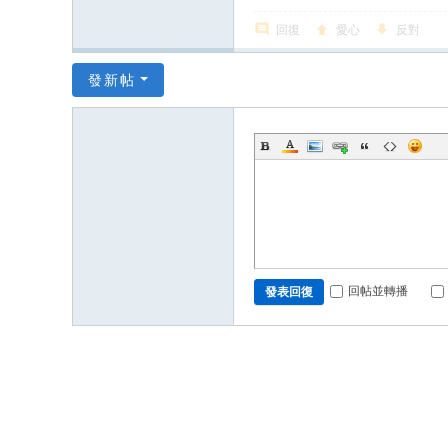
回復
愛心
反對
發新帖
回帖並轉播
發表回復