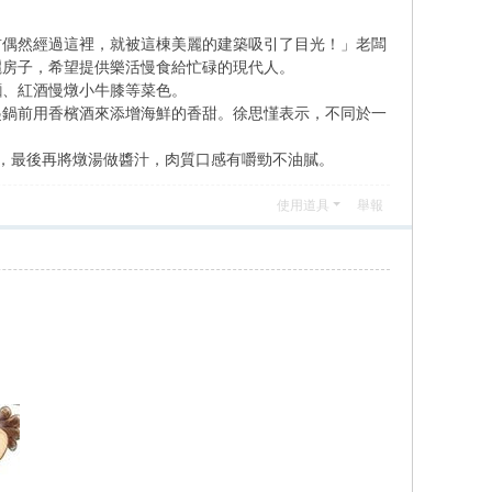
前偶然經過這裡，就被這棟美麗的建築吸引了目光！」老闆
麗房子，希望提供樂活慢食給忙碌的現代人。
麵、紅酒慢燉小牛膝等菜色。
起鍋前用香檳酒來添增海鮮的香甜。徐思慬表示，不同於一
，最後再將燉湯做醬汁，肉質口感有嚼勁不油膩。
使用道具
舉報