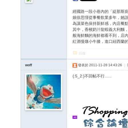
經國路一段小巷內的「緹那斯
娘徐思慬從事餐飲業多年，她
為讓菜色保持新鮮感，內店餐
其中，香檳奶汁龍蝦義大利麵
般海鮮麵的海鮮都看不到，店
紅酒慢燉小牛膝，進口紐西蘭
回復
woff
發表於 2011-11-28 14:43:26
|
{:5_2:}不回帖不行......