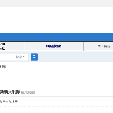
.net
綠能購物網
手工藝品、
分紅
搜索
搜
大利麵
索
那斯義大利麵
[複製鏈接]
顯示全部樓層