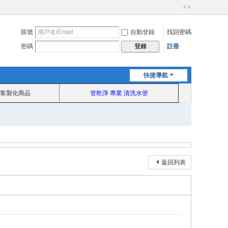
切
換
賬號
自動登錄
找回密碼
到
寬
密碼
註冊
登錄
版
快捷導航
客製化商品
管乾淨 專業 清洗水管
返回列表