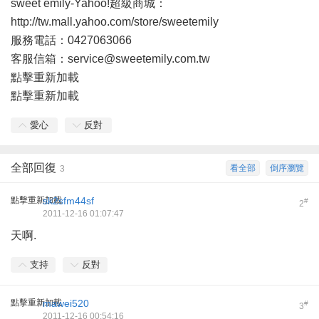
sweet emily-Yahoo!超級商城：
http://tw.mall.yahoo.com/store/sweetemily
服務電話：0427063066
客服信箱：
service@sweetemily.com.tw
點擊重新加載
點擊重新加載
愛心
反對
全部回復
看全部
倒序瀏覽
3
點擊重新加載
sk2sfm44sf
#
2
2011-12-16 01:07:47
天啊.
支持
反對
點擊重新加載
mawei520
#
3
2011-12-16 00:54:16