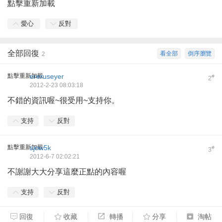
點擊重新加載
愛心
反對
全部回復
看全部
倒序瀏覽
2
點擊重新加載
ereruseyer
#
2
2012-2-23 08:03:18
不錯的資訊喔~很受用~支持你。
支持
反對
點擊重新加載
sjow5k
#
3
2012-6-7 02:02:21
不謝謝大大分享這麼正點的內容喔
支持
反對
回復
收藏
轉播
分享
淘帖