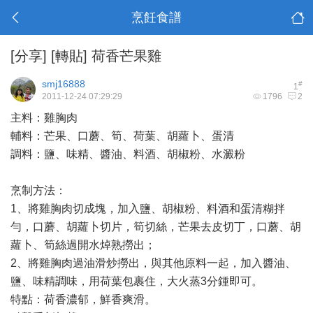
烹飪食譜
[分享]
[轉貼] 荷香芒果雞
smj16888
#
1
2011-12-24 07:29:29
1796
2
主料：雞胸肉
輔料：芒果、口蘑、筍、荷葉、胡蘿卜、蛋清
調料：鹽、味精、醬油、料酒、胡椒粉、水澱粉
烹制方法：
1、將雞胸肉切成塊，加入鹽、胡椒粉、料酒和蛋清糊拌
勻，口蘑、胡蘿卜切片，筍切絲，芒果去皮切丁，口蘑、胡
蘿卜、筍絲過開水焯熟撈出；
2、將雞胸肉過油滑炒撈出，與其他原料一起，加入醬油、
鹽、味精調味，用荷葉包裹住，大火蒸3分鍾即可。
特點：荷香濃郁，鮮香爽滑。