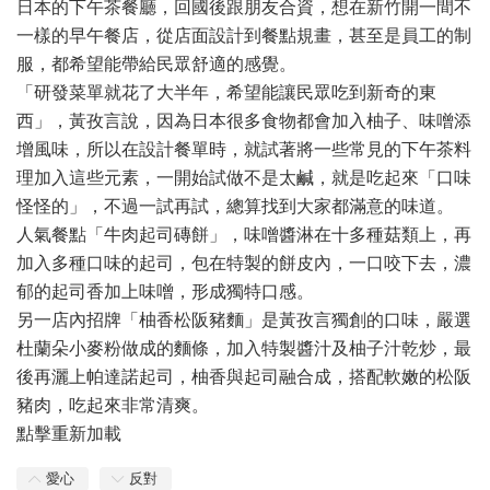
日本的下午茶餐廳，回國後跟朋友合資，想在新竹開一間不
一樣的早午餐店，從店面設計到餐點規畫，甚至是員工的制
服，都希望能帶給民眾舒適的感覺。
「研發菜單就花了大半年，希望能讓民眾吃到新奇的東
西」，黃孜言說，因為日本很多食物都會加入柚子、味噌添
增風味，所以在設計餐單時，就試著將一些常見的下午茶料
理加入這些元素，一開始試做不是太鹹，就是吃起來「口味
怪怪的」，不過一試再試，總算找到大家都滿意的味道。
人氣餐點「牛肉起司磚餅」，味噌醬淋在十多種菇類上，再
加入多種口味的起司，包在特製的餅皮內，一口咬下去，濃
郁的起司香加上味噌，形成獨特口感。
另一店內招牌「柚香松阪豬麵」是黃孜言獨創的口味，嚴選
杜蘭朵小麥粉做成的麵條，加入特製醬汁及柚子汁乾炒，最
後再灑上帕達諾起司，柚香與起司融合成，搭配軟嫩的松阪
豬肉，吃起來非常清爽。
點擊重新加載
愛心
反對