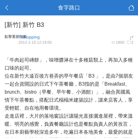
食字路口
[新竹]
新竹 B3
點擊重新加載
TShopping
#
1
2012-1-10 12:19:00
1800
2
「牛肉起司磚餅」，味噌醬淋在十多種菇類上，再加入多種
口味的起司。
位在新竹大遠百後方巷弄的早午餐店「B3 」，是由7個朋友
一起合資開設的日式下午茶餐廳，B3指的是「Breakfast、
brunch、bistro（早餐、早午餐、小酒館）」，融合異國風
情下午茶餐點，搭配日式榻榻米建築設計，讓來店客人，享
受輕鬆、自在地用餐環境。
走進店裡，大片的落地窗設計讓陽光直接灑進屋裡，帶來溫
暖、明亮的感覺，負責餐廳設計也是餐點負責人的黃孜言，
在日本廚藝學校深造多年，吃遍日本各地美食，最愛的就是