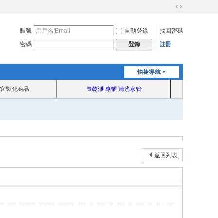
切
換
賬號
自動登錄
找回密碼
到
寬
密碼
註冊
登錄
版
快捷導航
客製化商品
管乾淨 專業 清洗水管
返回列表