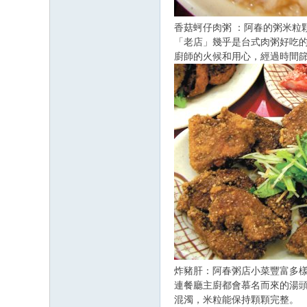
香菇蚵仔肉粥 ：阿春的粥米粒
「老店」幾乎是台式肉粥好吃
廚師的火候和用心，經過時間篩
炸豬肝：阿春粥店小菜豐富多樣
連餐廳主廚都會慕名而來的湯
混濁，米粒能保持顆顆完整。