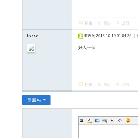
回復
愛心
反對
hvxxv
發表於 2013-10-19 01:04:25
|
好人一個
回復
愛心
反對
發新帖