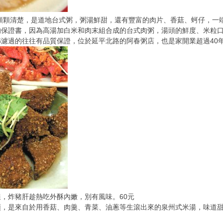
顆顆清楚，是道地台式粥，粥湯鮮甜，還有豐富的肉片、香菇、蚵仔，一端
的保證書，因為高湯加白米和肉末組合成的台式肉粥，湯頭的鮮度、米粒
濾過的往往有品質保證，位於延平北路的阿春粥店，也是家開業超過40
，炸豬肝趁熱吃外酥內嫩，別有風味。60元
頭，是來自於用香菇、肉羹、青菜、油蔥等生滾出來的泉州式米湯，味道