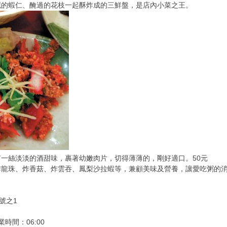
泥的蝦仁、醃過的花枝一起酥炸成的三鮮盤，是店內小菜之王。
一絲淡淡的酒甜味，裹著幼嫩肉片，切得薄薄的，剛好適口。50元
炸龍珠、炸香菇、炸雲吞、鳳梨沙拉蝦等，兼顧美味及營養，讓愛吃粥的
號之1
時間：06:00