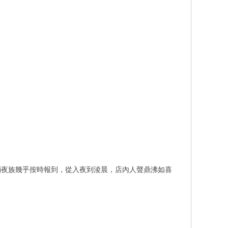
消夜族幾乎按時報到，從入夜到淩晨，店內人聲鼎沸如喜