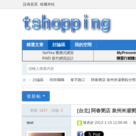
設為首頁
收藏本站
精選文章
討論區
我的空間
NetYea 響應式網頁
MyPresent
RWD 新竹網頁設計
聯盟行銷賺
»
討論區
›
吃吃喝喝
›
食字路口
›
阿春粥店 泉州米湯粥粒分明
T
發新帖
S
ho
[台北]
阿春粥店 泉州米湯
查看:
1847
|
回復:
3
pp
test
發表於 2012-1-15 11:00:46
|
in
g