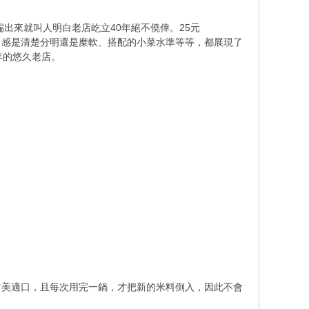
出來就叫人明白老店屹立40年絕不僥倖。25元
口感是清楚分明還是糜軟、搭配的小菜水準等等，都展現了
年的悠久老店。
甜美適口，且每次用完一鍋，才把新的米料倒入，因此不會