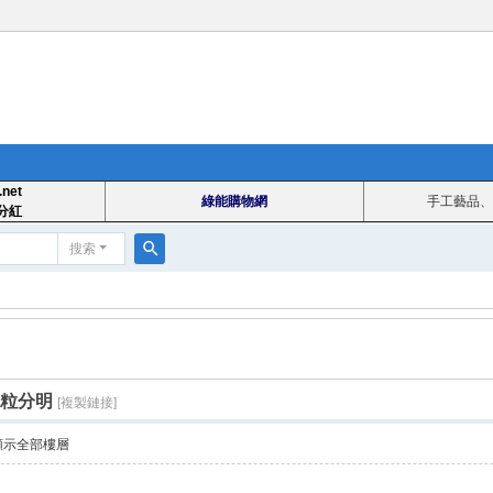
.net
綠能購物網
手工藝品、
分紅
搜索
搜
索
粥粒分明
[複製鏈接]
顯示全部樓層