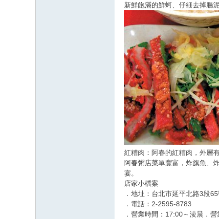
新鮮飽滿的鮮蚵、仔細去掉腸
紅糟肉：阿春的紅糟肉，外層有
阿春粥店菜單豐富，炸旗魚、
宴。
店家小檔案
．地址：台北市延平北路3段65
．電話：2-2595-8783
．營業時間：17:00～淩晨．營業