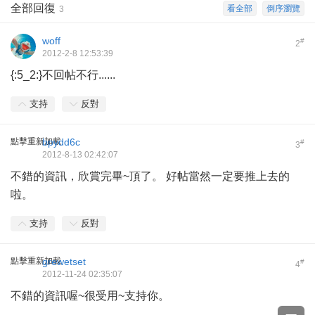
全部回復
看全部
倒序瀏覽
3
woff
#
2
2012-2-8 12:53:39
{:5_2:}不回帖不行......
支持
反對
點擊重新加載
bpydd6c
#
3
2012-8-13 02:42:07
不錯的資訊，欣賞完畢~頂了。 好帖當然一定要推上去的
啦。
支持
反對
點擊重新加載
grewetset
#
4
2012-11-24 02:35:07
不錯的資訊喔~很受用~支持你。