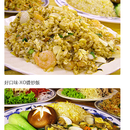
好口味‧XO醬炒飯