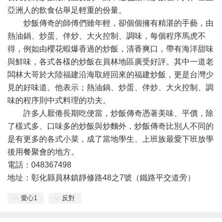
亞洲人的飲食佔舉足輕重的份量。
炒飯傳奇的師傅們雖年輕，卻個個擁有精湛的手藝，由
熱油鍋、炒蛋、伴炒、大火控制、調味，每個程序馬虎不
得，例如由櫻花蝦爆香過的炒飯，清香爽口，帶有海洋甜味
與鮮味，各式各樣的炒飯在員林地區廣受好評。其中一道老
闆林大哥於大陸福建沿海取經回來的福建炒飯，更是台灣少
見的好味道。他表示；熱油鍋、炒蛋、伴炒、大火控制、調
味的程序則中式料理的功夫。
許多人厭倦長期吃便當，炒飯傳奇憑著美味、平價，除
了樣式多、口味多的炒飯與炒麵外，炒飯傳奇比別人不同的
是有更多的各式小菜，成了當地學生、上班族最愛下班放學
後用餐聚會的地方。
電話：048367498
地址：彰化縣員林鎮靜修路48之7號（鐵路平交道旁）
愛心
1
反對