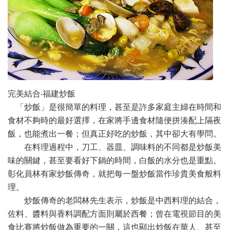
完美結合‧福建炒飯
「炒飯」是很簡單的料理，甚至是許多家庭主婦在時間和
食材不夠時的最好選擇，在家將手邊食材隨便拼湊配上隔夜
飯，也能煮出一餐；但真正好吃的炒飯，其中卻大有學問。
在料理過程中，刀工、器皿、調味料的不同都是炒飯美
味的關鍵，甚至要看好下鍋的時間，白飯的水分也是重點。
彰化員林有家炒飯傳奇，就把每一盤炒飯當作珍貴美食般料
理。
炒飯傳奇的老闆林先生表示，炒飯是中西料理的結合，
佐料、醬料與香料調配方面則屬於西餐；曾在電視節目的美
食比賽將炒飯做為重要的一關，這也顯出炒飯在華人、甚至