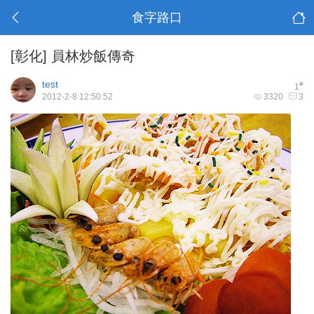
食字路口
[彰化]
員林炒飯傳奇
test
#
1
2012-2-8 12:50:52
3320
3