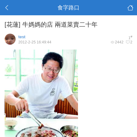
食字路口
[花蓮]
牛媽媽的店 兩道菜賣二十年
test
#
1
2012-2-25 16:49:44
2442
2