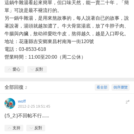
這鍋牛雜湯看起來簡單，但口味天然，能一賣二十年，「簡
單」可說是最不褪流行的。
另一鍋牛雜湯，是用來熬故事的，每人說著自已的故事，說
著說著，湯頭就越加濃了。牛大骨當湯底，放了牛脖子肉、
牛腸與內臟，敖幼祥愛吃牛皮，熬得越久，越是入口即化。
地址：花蓮縣吉安鄉東昌村南海一街120號
電話：03-8533-618
營業時間：11:00至20:00（周二公休）
愛心
反對
全部回復
看全部
倒序瀏覽
2
woff
#
2
2012-2-25 19:51:45
{:5_2:}不回帖不行......
支持
反對