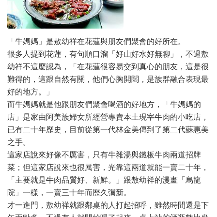
「牛媽媽」是敖幼祥在花蓮與朋友們聚會的好所在。
很多人提到花蓮，有句順口溜「好山好水好無聊」，不過敖
幼祥不這麼認為，「在花蓮很容易交到真心的朋友，這是很
難得的，這跟自然有關，他們心胸開闊，是族群融合表現最
好的地方。」
而牛媽媽就是他跟朋友們聚會喝酒的好地方，「牛媽媽的
店」是家由阿美族婦女所經營專賣本土現宰牛肉的小吃店，
已有二十年歷史，目前從第一代林金美傳到了第二代蘇惠美
之手。
這家店說來好像不厲害，只有牛雜湯與鐵板牛肉兩道招牌
菜；但這家店說來也很厲害，光靠這兩道就能一賣二十年，
「主要就是牛肉品質好、新鮮。」跟敖幼祥的漫畫「烏龍
院」一樣，一賣三十年而歷久彌新。
才一進門，敖幼祥就跟鄰桌的人打起招呼，雖然時間還是下