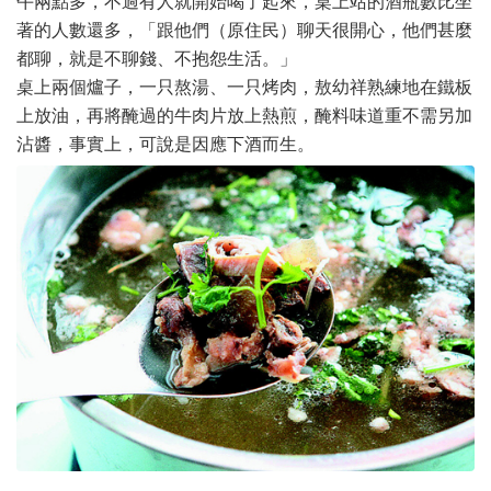
午兩點多，不過有人就開始喝了起來，桌上站的酒瓶數比坐
著的人數還多，「跟他們（原住民）聊天很開心，他們甚麼
都聊，就是不聊錢、不抱怨生活。」
桌上兩個爐子，一只熬湯、一只烤肉，敖幼祥熟練地在鐵板
上放油，再將醃過的牛肉片放上熱煎，醃料味道重不需另加
沾醬，事實上，可說是因應下酒而生。