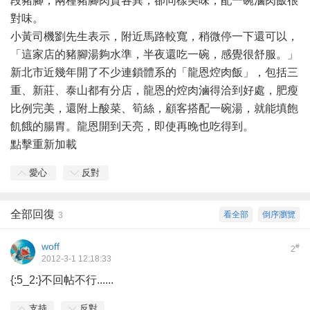
段豬腳，兩種豬腳肉質各異，卻同樣美味，配一碗滷肉飯很
對味。
小黃司機劉先生表示，附近馬路較寬，稍微停一下還可以，
「這家店的豬腳湯夠水準，半夜還吃一碗，感覺很舒服。」
新北市近幾年開了不少連鎖體系的「龍恩焢肉飯」，包括三
重、新莊、泰山都有分店，龍恩的焢肉滷得洽到好處，肥瘦
比例完美，還附上酸菜、筍絲，顧客搭配一碗湯，就能填飽
飢餓的腸胃。龍恩開到天亮，即使再晚也吃得到。
點擊重新加載
愛心
反對
全部回復
看全部
倒序瀏覽
3
woff
#
2
2012-3-1 12:18:33
{:5_2:}不回帖不行......
支持
反對