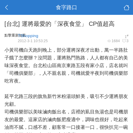
食字路口
[台北]
運將最愛的「深夜食堂」 CP值超高
點擊重新加載
TShopping
#
1
2012-3-1 10:53:25
1684
3
小黃司機白天跑到晚上，部分運將深夜才出動，萬一半路肚
子餓了怎麼辦？沒問題，運將熟門熟路，人人都有自己的美
味深夜食堂。台北松山區南京東路五段有家小店，店名就叫
「司機俱樂部」，人不親名親，司機就愛半夜到司機俱樂部
吃宵夜。
延平北路三段的旗魚新竹米粉湯頭鮮美，吸引不少運將朋友
光顧。
司機俱樂部以美味滷肉飯出名，店裡的虱目魚湯也是司機朋
友的最愛。這家店的滷肉飯肥瘦適中，調味也很好，吃起來
油而不膩，口感不差，顧客常一口接著一口，很快扒完一碗