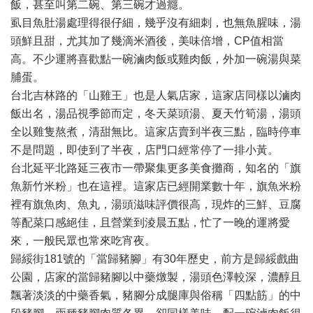
飯，甚至叫第二碗、第三碗才過癮。
虱目魚肚湯處理得很仔細，幾乎沒有細刺，也無魚腥味，湯
頭鮮且甜，尤其加了幾滴米酒後，美味倍增，CP值相當
高。不少運將喜歡點一碗滷肉飯或雞肉飯，外加一碗湯與菜
脯蛋。
台北吉林路的「山雞王」也是人氣店家，這家店同樣以滷肉
飯出名，湯品視季節而定，冬天菜頭湯、夏天竹筍湯，湯頭
全以雞隻熬煮，清甜無比。這家店賣到半夜三點，臨時停車
不是問題，即使到了半夜，店門口經常停了一排小黃。
台北延平北路延三夜市一帶聚集更多美食攤商，知名的「旗
魚新竹米粉」也在這裡。這家店已經開業數十年，旗魚米粉
裡有旗魚肉、魚丸，湯頭滋味評價很高，現炸的三鮮、豆腐
等配菜口感絕佳，且營業到淩晨五點，忙了一晚的運將愛
來，一般民眾也常來吃宵夜。
歸綏街181號的「當歸豬腳」有30年歷史，前方是歸綏戲曲
公園，店家的當歸豬腳以中藥燉製，湯頭色澤較深，濃醇且
飄著淡淡的中藥香氣，豬腳分成腿庫與俗稱「四點筋」的中