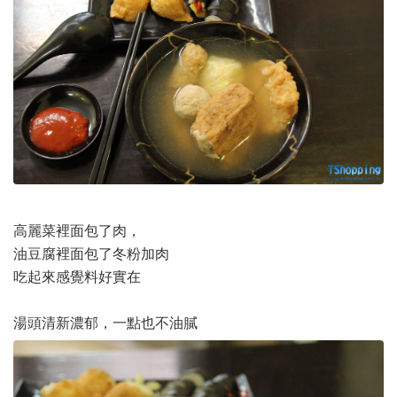
高麗菜裡面包了肉，
油豆腐裡面包了冬粉加肉
吃起來感覺料好實在
湯頭清新濃郁，一點也不油膩