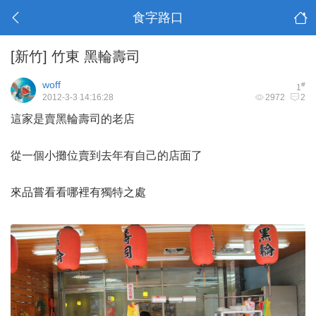
食字路口
[新竹]
竹東 黑輪壽司
woff
#
1
2012-3-3 14:16:28
2972
2
這家是賣黑輪壽司的老店
從一個小攤位賣到去年有自己的店面了
來品嘗看看哪裡有獨特之處