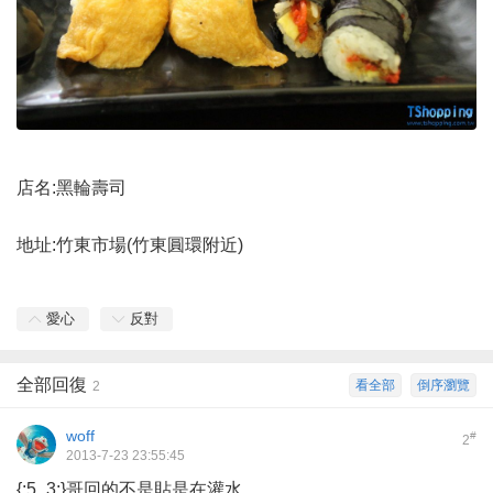
店名:黑輪壽司
地址:竹東市場(竹東圓環附近)
愛心
反對
全部回復
看全部
倒序瀏覽
2
woff
#
2
2013-7-23 23:55:45
{:5_3:}哥回的不是貼是在灌水