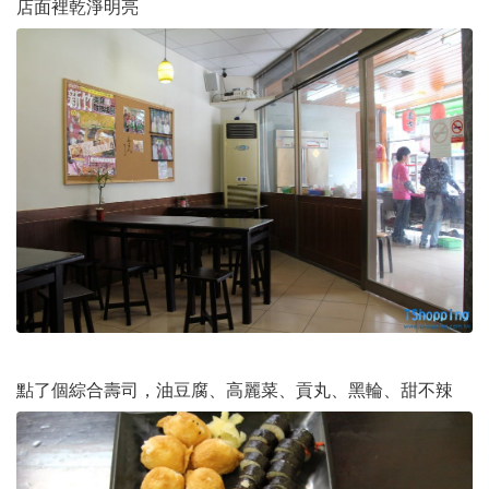
店面裡乾淨明亮
點了個綜合壽司，油豆腐、高麗菜、貢丸、黑輪、甜不辣