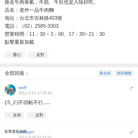
搶走牛肉香氣，牛筋、牛肚也是入味好吃。
店名：老外一品牛肉麵
地址：台北市吉林路403號
電話：（02）2585-3303
營業時間：11：30 ~ 3：00、17：30~ 21：30
點擊重新加載
愛心
反對
全部回復
看全部
倒序瀏覽
2
woff
#
2
2012-3-22 17:35:44
{:5_2:}不回帖不行......
支持
反對
點擊重新加載
urtrtuyrt
#
3
2012-3-26 02:21:52