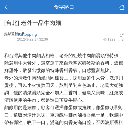
食字路口
[台北]
老外一品牛肉麵
點擊重新加載
TShopping
#
1
2012-3-22 17:32:36
1929
2
和台灣其他牛肉麵店相較，老外的紅燒牛肉麵湯頭很特殊，
除選用牛大骨外，還空運了來自老闆家鄉波斯的香料，濃郁
鮮甜外，散發出微微的特殊香料香氣，口感豐富無比。
老外的清燉牛肉麵湯頭同樣費工，採用新鮮牛大骨，洗淨川
燙後，再以小火慢熬四天，熬到呈乳白色為止。老闆大衛強
調，他的清燉湯頭完全不加人工香料，健康又美味，紅燒或
清燉使用的牛肉，都是進口頂級牛腱心。
麵條用的是細麵，顧客可選擇雞蛋麵或拉麵，雞蛋麵Q彈爽
口，還吸附湯汁原味。重頭戲牛腱肉滷得香氣十足，軟爛中
帶有彈性，咬下一口，滿滿的肉香充滿口腔，不因波斯香料