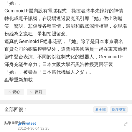
「她」。
Geminoid F體內設有電腦程式，操控者將事先錄好的神情
轉化成電子訊號，在現場透過麥克風引導「她」做出咧嘴
笑、驚訝、悲傷等各種表情，還能和觀眾深情相望，令現場
粉絲為之瘋狂，爭相拍照留念。
逼真的Geminoid F絕非花瓶，「她」除了是日本東京著名
百貨公司的櫥窗模特兒外，還曾和美國演員一起在東京藝術
節中登台表演。不同於以往制式化的機器人，Geminoid F
渾身充滿生命力；日本大阪大學石黑浩教授更因研製
「她」，被譽為「日本當代機械人之父」。
點擊重新加載
愛心
反對
全部回復
看全部
倒序瀏覽
1
點擊重新加載
grewetset
#
2
2012-4-30 04:32:25