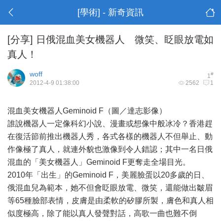
[學術] - 新奇資訊
[分享]
日俄混血美女機器人 微笑、眨眼放電如
真人！
woff
#
1
2012-4-9 01:38:00
2562
1
混血美女機器人Geminoid F（圖／達志影像）
誰說機器人一定像科幻小說、漫畫或想像中般冰冷？香港趕
在復活節前推出機器人秀，各式各樣的機器人不但舉止、動
作像極了真人，就連外貌也激像到令人錯認；其中一名日俄
混血的「美女機器人」Geminoid F更奪走全場目光。
2010年「出生」的Geminoid F，美麗臉蛋以20多歲的日、
俄混血兒為範本，她不但會眨眼放電、微笑，還能做出皺眉
等65種臉部表情，皮膚是由柔軟的矽膠所製，膚色和真人相
似度極高，除了能以真人發聲對話，高歌一曲也難不倒