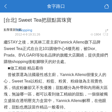
食字路口
[台北]
Sweet Tea把甜點當珠寶
點擊重新加載
TShopping
#
1
2012-4-9 19:31:26
1904
2
繼STAY之後，米其林三星主廚Yannick Alleno旗下品牌
Sweet Tea正式在台北101購物中心4樓亮相，被Dior、
Prada、BVLGARI等知名品牌的旗艦大店圍繞，提供貴婦們
購物shopping後歇腳聊天的好去處。
■做工精細 精品看待
曾被票選為法國最性感主廚，Yannick Alleno很懂女人的
心，Sweet Tea以粉紅、粉藍、粉黃、粉綠做為主視覺色
系，俏皮粉嫩卻又不失優雅；甜點櫃分為外帶和內用兩大區
塊，無論哪一區，都可以看到做工精細的甜點，一個個被獨
立盛裝在透明壓克力盒當中，Yannick Alleno解釋，在他眼
裡，甜點也應該當作精品一般看待。