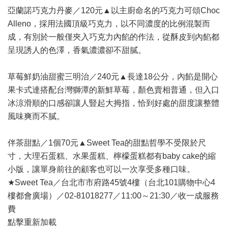
亞蘭諾巧克力丹麥／120元▲以主廚命名的巧克力可頌Choc
Alleno，採用法國頂級巧克力，以不同濃度的比例混製而
成，有別於一般僅夾入巧克力內餡的作法，從酥皮到內餡都
呈現誘人的色澤，香氣濃濃卻不甜膩。
草莓鮮奶油甜蜜三明治／240元▲長達18公分，內餡是開心
果卡式達搭配台灣獅潭的新鮮草莓，顏色賣相普通，但入口
冰涼滑順的口感卻讓人豎起大拇指，恰到好處的甜度讓整體
風味爽而不膩。
伴茶甜點／1個70元▲Sweet Tea的甜點哲學不受限於尺
寸，大理石蛋糕、水果蛋糕、檸檬蛋糕都有baby cake的縮
小版，讓單身前往的顧客也可以一次享受多種口味。
★Sweet Tea／台北市市府路45號4樓（台北101購物中心4
樓都會廣場）／02-81018277／11:00～21:30／收一成服務
費
點擊重新加載