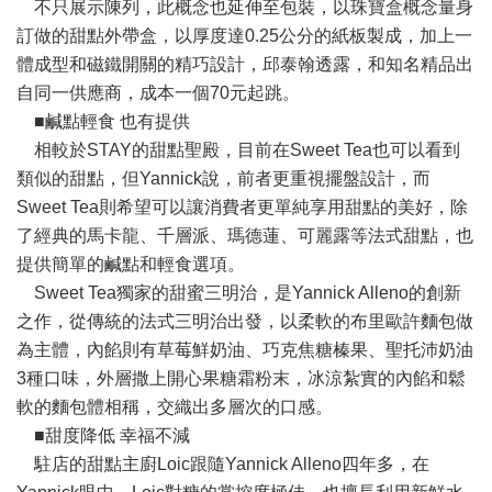
不只展示陳列，此概念也延伸至包裝，以珠寶盒概念量身
訂做的甜點外帶盒，以厚度達0.25公分的紙板製成，加上一
體成型和磁鐵開關的精巧設計，邱泰翰透露，和知名精品出
自同一供應商，成本一個70元起跳。
■鹹點輕食 也有提供
相較於STAY的甜點聖殿，目前在Sweet Tea也可以看到
類似的甜點，但Yannick說，前者更重視擺盤設計，而
Sweet Tea則希望可以讓消費者更單純享用甜點的美好，除
了經典的馬卡龍、千層派、瑪德蓮、可麗露等法式甜點，也
提供簡單的鹹點和輕食選項。
Sweet Tea獨家的甜蜜三明治，是Yannick Alleno的創新
之作，從傳統的法式三明治出發，以柔軟的布里歐許麵包做
為主體，內餡則有草莓鮮奶油、巧克焦糖榛果、聖托沛奶油
3種口味，外層撒上開心果糖霜粉末，冰涼紮實的內餡和鬆
軟的麵包體相稱，交織出多層次的口感。
■甜度降低 幸福不減
駐店的甜點主廚Loic跟隨Yannick Alleno四年多，在