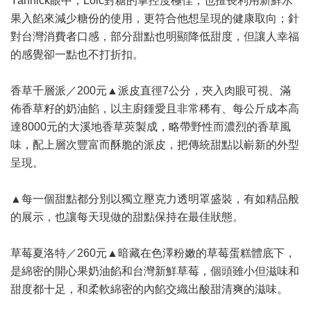
Yannick眼中，Loic對糖的掌控度極佳，也擅長利用新鮮水
果入餡來減少糖份的使用，更符合他想呈現的健康取向；針
對台灣消費者口感，部分甜點也明顯降低甜度，但讓人幸福
的感覺卻一點也不打折扣。
香草千層派／200元▲派皮直徑7公分，夾入肉眼可視、滿
佈香草籽的奶油餡，以主廚鍾愛且非常稀有、每公斤成本高
達8000元的大溪地香草莢製成，略帶野性而濃烈的香草風
味，配上層次豐富而酥脆的派皮，把傳統甜點以嶄新的外型
呈現。
▲每一個甜點都分別以獨立壓克力透明罩盛裝，有如精品般
的展示，也讓每天現做的甜點保持在最佳狀態。
草莓夏洛特／260元▲暗藏在色澤粉嫩的草莓蛋糕體底下，
是綿密的開心果奶油餡和台灣新鮮草莓，個頭雖小但滋味和
甜度都十足，和柔軟綿密的內餡交織出酸甜清爽的滋味。