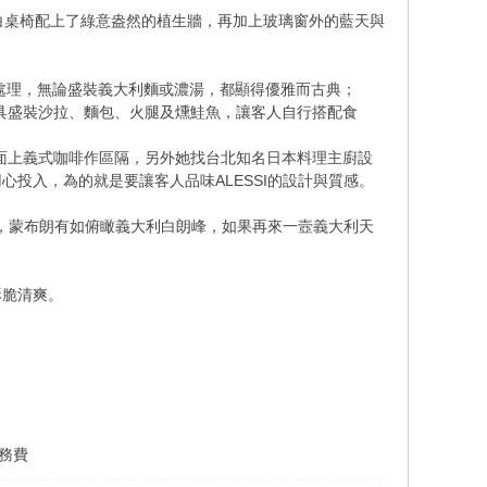
落的紅白桌椅配上了綠意盎然的植生牆，再加上玻璃窗外的藍天與
花處理，無論盛裝義大利麵或濃湯，都顯得優雅而古典；
餐具盛裝沙拉、麵包、火腿及燻鮭魚，讓客人自行搭配食
市面上義式咖啡作區隔，另外她找台北知名日本料理主廚設
投入，為的就是要讓客人品味ALESSI的設計與質感。
港，蒙布朗有如俯瞰義大利白朗峰，如果再來一壼義大利天
酥脆清爽。
服務費