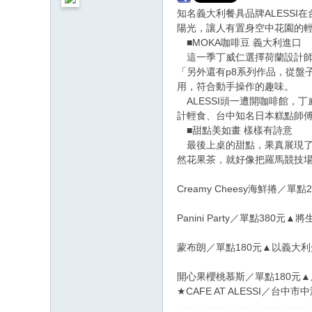
知名義大利餐具品牌ALESSI
陽光，讓人有置身空中花園的
■MOKA咖啡豆 義大利進口
這一季丁威仁選擇荷蘭設計師M
「另外還有p8系列作品，從盤
用，符合動手操作的趣味。
ALESSI頭一遭開咖啡館，
計輕食、台中知名日本糕點師傅
■甜點美如畫 樣樣有詩意
最後上桌的甜點，果真展現了A
然花果茶，就好像把羅馬競技場把
Creamy Cheesy海鮮
Panini Party／單點3
蒙布朗／單點180元▲以義大
開心果櫻桃慕斯／單點180元
★CAFE AT ALESSI／台中市