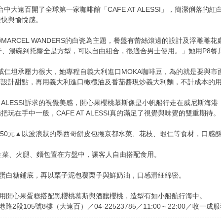
在台中大遠百開了全球第一家咖啡館「CAFE AT ALESSI」，簡潔俐
輕快與愉悅感。
ARCEL WANDERS的白瓷為主題，餐盤有蕾絲滾邊的設計及浮雕雕
子、湯碗到托盤全是方型，可以自由組合，很適合男士使用。」她用P8
丁威仁坦承壓力很大，她專程自義大利進口MOKA咖啡豆，為的就是要與
設計甜點，再用義大利進口橄欖油及番茄醬現炒義大利麵，不計成本的用心
LESSI訴求的視覺美感，開心果櫻桃慕斯像是小帆船行走在威尼斯海
玩在手中一般，CAFE AT ALESSI真的滿足了視覺與味覺的雙重期待。
捲／單點250元▲以波浪狀的墨西哥餅皮包捲京都水菜、花枝、蝦仁等食材，口感
80元▲將生菜、火腿、麵包置在方盤中，讓客人自由搭配食用。
利蛋白糖鋪底，再以栗子泥包覆栗子與鮮奶油，口感滑細綿密。
▲用開心果蛋糕搭配黑櫻桃慕斯與酒釀櫻桃，造型有如小船航行海中。
中港路2段105號8樓（大遠百）／04-22523785／11:00～22:00／收一成