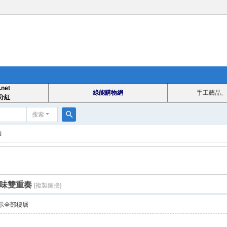
.net
綠能購物網
手工藝品、
分紅
搜索
搜
奏
索
I色味雙重奏
[複製鏈接]
示全部樓層