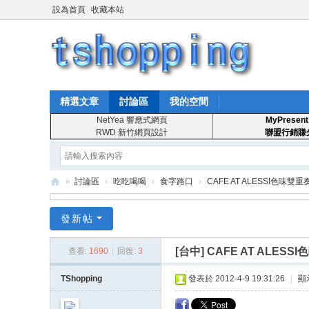
設為首頁
收藏本站
精選文章
討論區
我的空間
NetYea 響應式網頁
MyPresent
RWD 新竹網頁設計
聯盟行銷賺
»
討論區
›
吃吃喝喝
›
食字路口
›
CAFE AT ALESSI色味雙重
T
發新帖
S
ho
[台中]
CAFE AT ALESS
查看:
1690
|
回復:
3
pp
TShopping
發表於 2012-4-9 19:31:26
|
顯
in
g