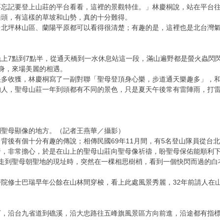
要忘記要登上山莊的平台看看，這裡的景觀特佳。」林慶桐說，站在平台
山頭，有這樣的草坡和山勢，真的十分難得。
台北坪林山區、蘭陽平原都可以看得很清楚；有趣的是，這裡也是北台灣
上7點到7點半，從通天橋到一水休息站這一段，滿山遍野都是螢火蟲閃
身，來場美麗的相遇。
很多收獲，林慶桐寫了一副對聯「聖母登頂身心樂，步道通天樂趣多」，
的人，聖母山莊一年到頭都有不同的景色，只是夏天午後常有雷陣雨，打
。
到聖母顯像的地方。（記者王燕華／攝影）
背後有個十分有趣的傳說；相傳民國69年11月間，有5名登山隊員從台
暗，非常擔心，於是在山上的聖母山莊向聖母像祈禱，盼聖母保佑能順利
山走到聖母朝聖地的現址時，突然在一棵相思樹梢，看到一個快閃而過的白
院修士巴瑞早年公餘在山林間穿梭，看上此處風景秀麗，32年前請人在
下，沿台九省道到礁溪，沿大忠路往五峰旗風景區方向前進，沿途都有指