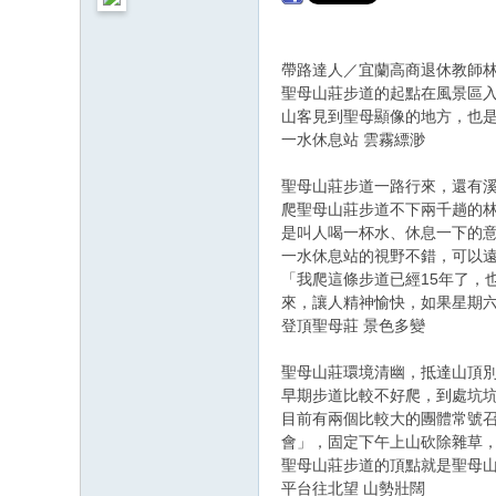
帶路達人／宜蘭高商退休教師
聖母山莊步道的起點在風景區入
山客見到聖母顯像的地方，也
一水休息站 雲霧縹渺
聖母山莊步道一路行來，還有
爬聖母山莊步道不下兩千趟的
是叫人喝一杯水、休息一下的
一水休息站的視野不錯，可以
「我爬這條步道已經15年了，
來，讓人精神愉快，如果星期
登頂聖母莊 景色多變
聖母山莊環境清幽，抵達山頂
早期步道比較不好爬，到處坑
目前有兩個比較大的團體常號召
會」，固定下午上山砍除雜草
聖母山莊步道的頂點就是聖母山
平台往北望 山勢壯闊