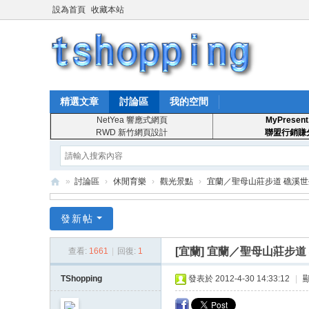
設為首頁
收藏本站
精選文章
討論區
我的空間
NetYea 響應式網頁
MyPresent
RWD 新竹網頁設計
聯盟行銷賺
»
討論區
›
休閒育樂
›
觀光景點
›
宜蘭／聖母山莊步道 礁溪
T
發新帖
S
ho
[宜蘭]
宜蘭／聖母山莊步道
查看:
1661
|
回復:
1
pp
TShopping
發表於 2012-4-30 14:33:12
|
in
g