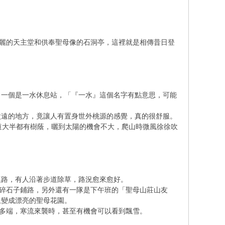
美麗的天主堂和供奉聖母像的石洞亭，這裡就是相傳昔日登
，一個是一水休息站，「『一水』這個名字有點意思，可能
太遠的地方，竟讓人有置身世外桃源的感覺，真的很舒服。
道大半都有樹蔭，曬到太陽的機會不大，爬山時微風徐徐吹
填路，有人沿著步道除草，路況愈來愈好。
點碎石子鋪路，另外還有一隊是下午班的「聖母山莊山友
上變成漂亮的聖母花園。
化多端，寒流來襲時，甚至有機會可以看到飄雪。