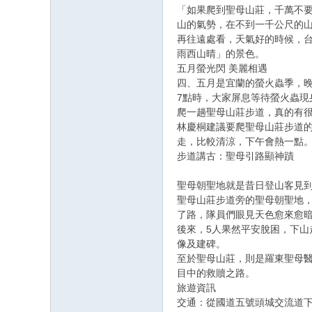
「如果爬到聖母山莊，千萬不
山的氣勢，在不到一千公尺的
再往遠處看，天氣好的時候，
雨西山晴」的景色。
五月螢光閃 美麗相遇
四、五月是宜蘭的螢火蟲季，晚
7點時，大家屏息等待螢火蟲現
爬一趟聖母山莊步道，真的有
林慶桐建議要爬聖母山莊步道
走，比較清涼，下午會熱一點
步道講古：聖母引路顯神蹟
聖母朝聖地就是昔日登山客見
聖母山莊步道旁的聖母朝聖地，
了路，隊員們眼見天色愈來愈
後來，5人果然平安脫困，下
像及建碑。
至於聖母山莊，則是羅東聖母醫
目中的救贖之路。
旅遊資訊
交通：從國道五號頭城交流道