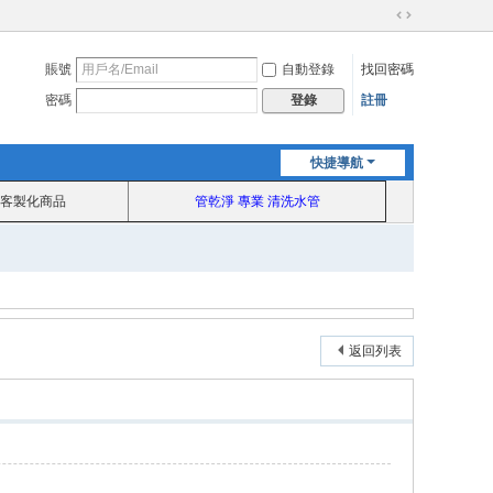
切
換
賬號
自動登錄
找回密碼
到
寬
密碼
註冊
登錄
版
快捷導航
客製化商品
管乾淨 專業 清洗水管
返回列表