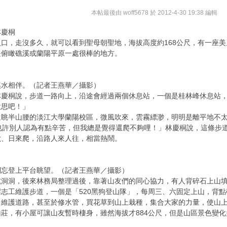
本帖最後由 woff5678 於 2012-4-30 19:38 編輯
林慶桐
口，走沒多久，就可以看到聖母朝聖地，海拔高度約168公尺，有一座
是俯瞰礁溪或蘭陽平原一處很棒的地方。
溪水相伴。（記者王燕華／攝影）
林慶桐說，步道一路向上，沿途會經過兩個休息站，一個是桂林峰休息站
意思吧！」
遠眺半山腰的淡江大學蘭陽校區，微風吹來，雲霧縹渺，明明是離平地不
也許別人認為有點辛苦，但我總是覺得還爬不夠哩！」林慶桐說，這條步
六、日來爬，沿路人來人往，相當熱鬧。
別忘登上平台眺望。（記者王燕華／攝影）
坑洞洞，後來林務局整理過後，靠著山友們的同心協力，有人背碎石上山
志工維護步道，一個是「520黑狗登山隊」，每周三、六固定上山，背
，維護道路，甚至於修水管，買花草到山上栽種，集合大家的力量，使山
莊，有小屋可讓山友暫時棲身，雖然海拔才884公尺，但是山區景色變