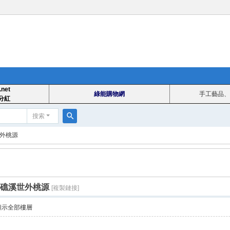
.net
綠能購物網
手工藝品、
分紅
搜索
搜
世外桃源
索
 礁溪世外桃源
[複製鏈接]
顯示全部樓層