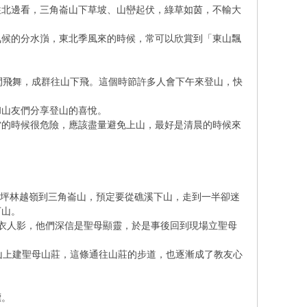
往北邊看，三角崙山下草坡、山巒起伏，綠草如茵，不輸大
氣候的分水嵿，東北季風來的時候，常可以欣賞到「東山飄
閃飛舞，成群往山下飛。這個時節許多人會下午來登山，快
和山友們分享登山的喜悅。
雷的時候很危險，應該盡量避免上山，最好是清晨的時候來
北坪林越嶺到三角崙山，預定要從礁溪下山，走到一半卻迷
下山。
衣人影，他們深信是聖母顯靈，於是事後回到現場立聖母
山上建聖母山莊，這條通往山莊的步道，也逐漸成了教友心
標。