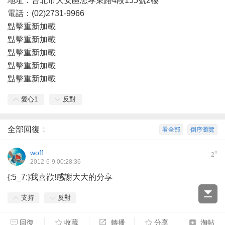
地址：台北市大安區忠孝東路4段155號2樓
電話：(02)2731-9966
點擊重新加載
點擊重新加載
點擊重新加載
點擊重新加載
點擊重新加載
愛心
1
反對
全部回復
看全部
倒序瀏覽
1
woff
#
2
2012-6-9 00:28:36
{:5_7:}我喜歡!感謝大大的分享
支持
反對
回復
收藏
轉播
分享
淘帖