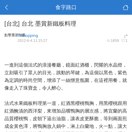
食字路口
[台北]
台北 墨賞新鐵板料理
點擊重新加載
TShopping
#
1
2012-6-4 11:15:27
1659
1
一進到這個法式的浪漫餐廳，鏡面紅酒櫃，閃耀的水晶燈，
立刻吸引了眾人的目光，跳動的琴鍵，為這個以黑色，紫色
為定調的時尚空間，增添了一絲愜意氛圍，在這裡用餐，就
像走入了珠寶盒，令人醉心。
法式水果鐵板料理第一道，紅酒黑櫻桃鴨胸，用黑櫻桃跟用
紅酒醃漬的西洋梨，來增加品嚐鴨胸的層次感，將宜蘭的高
品質櫻桃鴨，皮朝下逼出油脂，讓表皮更酥脆，等到兩面煎
成金黃色澤，將鴨胸放入鍋中，淋上白蘭地，火一點，讓大