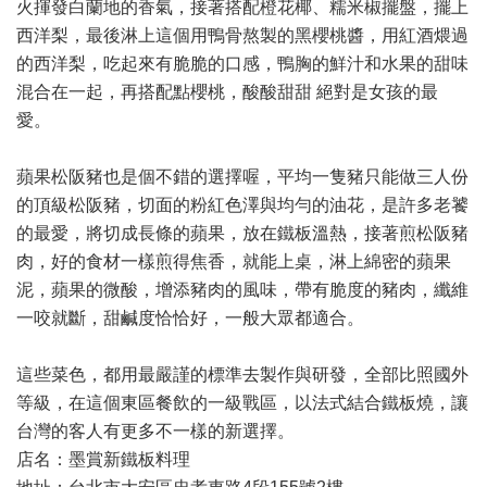
火揮發白蘭地的香氣，接著搭配橙花椰、糯米椒擺盤，擺上
西洋梨，最後淋上這個用鴨骨熬製的黑櫻桃醬，用紅酒煨過
的西洋梨，吃起來有脆脆的口感，鴨胸的鮮汁和水果的甜味
混合在一起，再搭配點櫻桃，酸酸甜甜 絕對是女孩的最
愛。
蘋果松阪豬也是個不錯的選擇喔，平均一隻豬只能做三人份
的頂級松阪豬，切面的粉紅色澤與均勻的油花，是許多老饕
的最愛，將切成長條的蘋果，放在鐵板溫熱，接著煎松阪豬
肉，好的食材一樣煎得焦香，就能上桌，淋上綿密的蘋果
泥，蘋果的微酸，增添豬肉的風味，帶有脆度的豬肉，纖維
一咬就斷，甜鹹度恰恰好，一般大眾都適合。
這些菜色，都用最嚴謹的標準去製作與研發，全部比照國外
等級，在這個東區餐飲的一級戰區，以法式結合鐵板燒，讓
台灣的客人有更多不一樣的新選擇。
店名：墨賞新鐵板料理