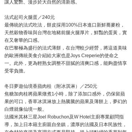
讓人驚艷、漫步於大自然的清新感。
法式起司火腿蛋／240元
最傳統的法式吃法，餅皮採用100%日本進口新鮮蕎麥粉，
天然穀物香味與台灣在地豬前腿火腿厚片，鮮豔的蛋黃，實
在又奢華的口感。
在巴黎極為盛行的法式薄餅，在台灣較少經營，將這道美味
的歐洲傳統美食介紹給大家也是Joys Creperie的使命之
一。此外，更為輕熟女調整不甜膩的清爽口感，能夠盡情享
受零負擔。
冬日夢遊仙境香蘋肉桂（附冰淇淋）／250元
焦糖加肉桂將蘋果燉煮1小時，除了添加口感外，仍保留蘋
果的可口，香草冰淇淋放上熱騰騰的蘋果及薄餅上，夢幻的
白煙就像仙境一般。
法國米其林三星Joel Robuchon及W Hotel主廚專業顧問指
導，加上日本籍主廚親自坐鎮，濃厚的法國及日本民族性，