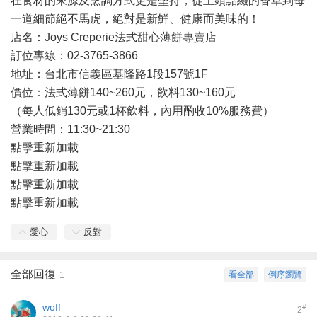
在食材的來源及烹調方式更是堅持，從上頭點綴的香草到每
一道細節絕不馬虎，絕對是新鮮、健康而美味的！
店名：Joys Creperie法式甜心薄餅專賣店
訂位專線：02-3765-3866
地址：台北市信義區基隆路1段157號1F
價位：法式薄餅140~260元，飲料130~160元
（每人低銷130元或1杯飲料，內用酌收10%服務費）
營業時間：11:30~21:30
點擊重新加載
點擊重新加載
點擊重新加載
點擊重新加載
愛心
反對
全部回復
看全部
倒序瀏覽
1
woff
#
2