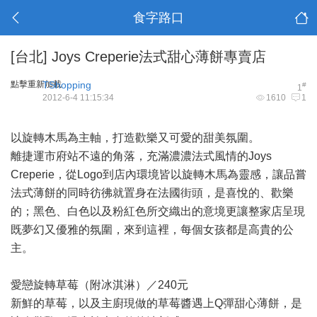
食字路口
[台北]
Joys Creperie法式甜心薄餅專賣店
點擊重新加載
TShopping
#
1
2012-6-4 11:15:34
1610
1
以旋轉木馬為主軸，打造歡樂又可愛的甜美氛圍。
離捷運市府站不遠的角落，充滿濃濃法式風情的Joys
Creperie，從Logo到店內環境皆以旋轉木馬為靈感，讓品嘗
法式薄餅的同時彷彿就置身在法國街頭，是喜悅的、歡樂
的；黑色、白色以及粉紅色所交織出的意境更讓整家店呈現
既夢幻又優雅的氛圍，來到這裡，每個女孩都是高貴的公
主。
愛戀旋轉草莓（附冰淇淋）／240元
新鮮的草莓，以及主廚現做的草莓醬遇上Q彈甜心薄餅，是