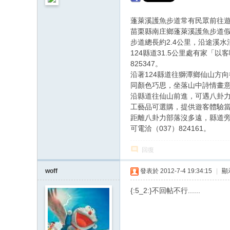
蓬萊溪護魚步道常有民眾前往
苗栗縣南庄鄉蓬萊溪護魚步道假
步道總長約2.4公里，沿途溪
124縣道31.5公里處有家
825347。
沿著124縣道往獅潭鄉仙山方
同顏色巧思，坐落山中詩情畫意，可
沿縣道往仙山前進，可遇八卦
工藝品可選購，提供遊客體驗當地
距離八卦力部落沒多遠，縣道
可電洽（037）824161。
回復
woff
發表於 2012-7-4 19:34:15
|
顯
{:5_2:}不回帖不行......