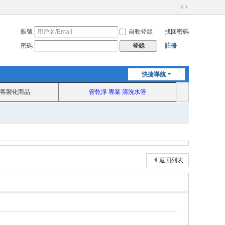
切
換
賬號
自動登錄
找回密碼
到
寬
密碼
註冊
登錄
版
快捷導航
客製化商品
管乾淨 專業 清洗水管
返回列表