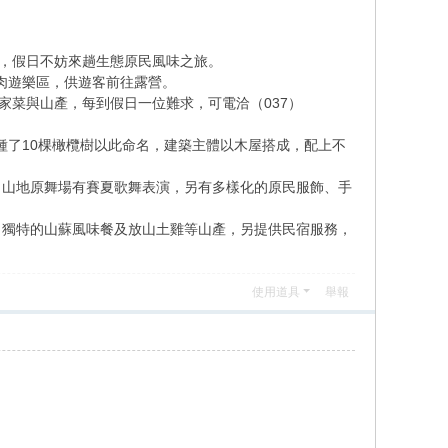
落，假日不妨來趟生態原民風味之旅。
肉遊樂區，供遊客前往露營。
客家菜與山產，每到假日一位難求，可電洽（037）
種了10棵橄欖樹以此命名，建築主體以木屋搭成，配上不
日山地原舞場有賽夏歌舞表演，另有多樣化的原民服飾、手
出獨特的山蘇風味餐及放山土雞等山產，另提供民宿服務，
使用道具
舉報