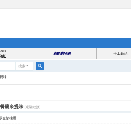
.net
綠能購物網
手工藝品、
分紅
搜索
搜
來提味
索
色餐廳來提味
[複製鏈接]
示全部樓層