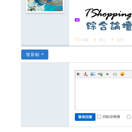
回復
愛心
反對
發新帖
回帖並轉播
發表回復