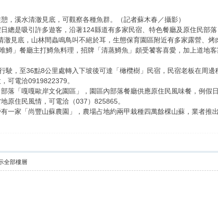
遊憩，溪水清澈見底，可觀察各種魚群。（記者蘇木春／攝影）
日總是吸引許多遊客，沿著124縣道有多家民宿、特色餐廳及原住民部
水清澈見底，山林間蟲鳴鳥叫不絕於耳，生態保育園區附近有多家露營、烤
「以客唯鱒」餐廳主打鱒魚料理，招牌「清蒸鱒魚」頗受饕客喜愛，加上道地
向行駛，至36點8公里處轉入下坡後可達「橄欖樹」民宿，民宿老板在周邊
電洽0919822379。
力部落「嘎嘎歐岸文化園區」，園區內部落餐廳供應原住民風味餐，例假
原住民風情，可電洽（037）825865。
旁有一家「尚豐山蘇農園」，農場占地約兩甲栽種四萬餘棵山蘇，業者推
示全部樓層