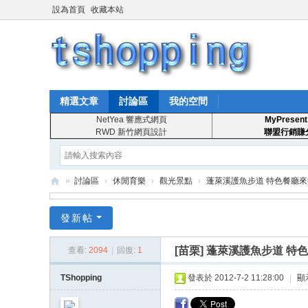
設為首頁
收藏本站
精選文章
討論區
我的空間
NetYea 響應式網頁
MyPresent
RWD 新竹網頁設計
聯盟行銷賺
»
討論區
›
休閒育樂
›
觀光景點
›
蓬萊溪護魚步道 特色餐廳
T
發新帖
S
ho
[苗栗]
蓬萊溪護魚步道 特
查看:
2094
|
回復:
1
pp
TShopping
發表於 2012-7-2 11:28:00
|
顯
in
g