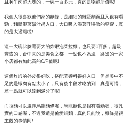
且啊牛肉超大塊的，一碗一百多元，真的是物超所值呢!
我個人很喜歡他們家的麵條，是細細的雞蛋麵而且又很有嚼
勁，麵體混著湯汁起入口，大口吸入混著呼嚕嚕的聲響，真
的是太過癮啦!
這一大碗比臉還要大的炸蝦泡菜拉麵，也只要1百多，超級
豐盛的，台中真的是美食之都，一點也不為過，路邊的一家
小店都有如此高的C/P值呢!
這個炸蝦的外皮很好吃，搭配著醬料很好入口，但是美中不
足的是蝦肉有點太小了，只有後半段才吃的到，真是可惜，
差一點就可以達到滿分了呢!
而拉麵可以選擇烏龍麵條喔，烏龍麵也是很有嚼勁喔，很扎
實的口感喔，不過我還是偏愛細麵，真的只能說，麵條是很
主觀的事情阿!