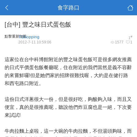
食字路口
[台中]
豐之味日式蛋包飯
點擊重新加載
TShopping
#
1
2012-7-11 10:59:06
1577
1
這家位在台中科博館附近的豐之味蛋包飯可是很多網友推薦
的日式平價蛋包飯餐廳呢，住在附近的我們當然是義不容辭
的來嘗鮮囉!但是她們家的招牌很難找喔，大約是在健行路
和西屯路口附近。
這份日式洋蔥很大一份，但是很好吃，夠酸夠入味，而且又
便宜，真的是很推薦呢，聽說他們炸豆腐也是一絕，下次要
來試試!
牛肉拉麵上桌啦，這一大碗的牛肉拉麵，不但湯頭夠味，而