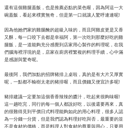
還有這個雞腿蓋飯，也是推薦必點的菜色喔，因為阿這一大
碗蓋飯，看起來樸實無奇，但是第一口就讓人驚呼連連呢!
因為他她們家的雞腿醃的超級入味的，而且阿雞皮更是又香
又酥，每一口咬下去都是幸福阿，第一次吃到那麼好吃的雞
腿飯，是一道能夠充分感覺到店家用心製作的料理呢，在我
們腦海裡浮現的是，店家在廚房裡繁複的料理手續，心中滿
是感謝與驚奇呢。
最後阿，我們加點的招牌豬排上桌啦，真的是有大片又厚實
呢，一點都不輸樹太老的豬排喔，而且價錢又便宜許多呢!
豬排建議一定要加這個香香辣辣的醬汁，吃起來很夠味喔!
這一趟吃完，同行的每一個人都說好吃，以後還要再來，真
的很難得見到平價日式料理能夠如此的用心料理，很多人認
為一分錢一分貨，但是我們認為料理好吃與否，最重要的並
不是食材的價格，而是料理人對食材的尊重與用心，只要用