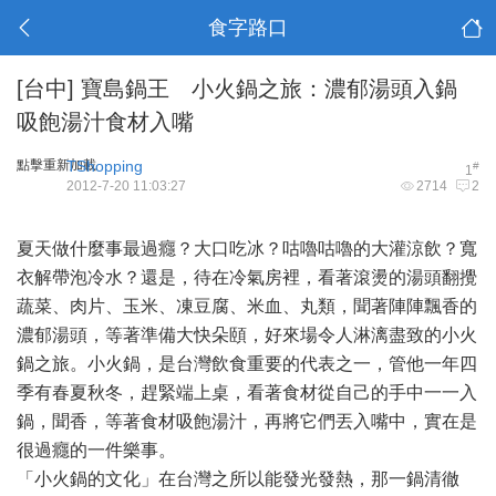
食字路口
[台中]
寶島鍋王 小火鍋之旅：濃郁湯頭入鍋
吸飽湯汁食材入嘴
點擊重新加載
TShopping
#
1
2012-7-20 11:03:27
2714
2
夏天做什麼事最過癮？大口吃冰？咕嚕咕嚕的大灌涼飲？寬
衣解帶泡冷水？還是，待在冷氣房裡，看著滾燙的湯頭翻攪
蔬菜、肉片、玉米、凍豆腐、米血、丸類，聞著陣陣飄香的
濃郁湯頭，等著準備大快朵頤，好來場令人淋漓盡致的小火
鍋之旅。小火鍋，是台灣飲食重要的代表之一，管他一年四
季有春夏秋冬，趕緊端上桌，看著食材從自己的手中一一入
鍋，聞香，等著食材吸飽湯汁，再將它們丟入嘴中，實在是
很過癮的一件樂事。
「小火鍋的文化」在台灣之所以能發光發熱，那一鍋清徹