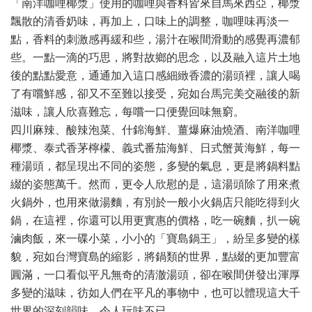
「南洋咖哩椰漿」使用的咖哩與香料皆來自馬來西亞，椰漿
飄散的清香奶味，再加上，口味上的調整，咖哩味再淡一
點，香料的刺激感再緩和些，湯汁在喉間滑動的感覺再濃郁
些。一點一滴的巧思，將對故鄉的思念，以及融入這片土地
後的點點愛意，通通加入這口感細緻香濃的湯頭裡，讓人喝
了有嚐鮮感，卻又不至難以接受，宛如台馬完美交融後的新
滋味，讓人欣喜難忘，每嚐一口便覺回味無窮。
四川麻辣、酸辣泡菜、什錦海鮮、薑爆麻油燒酒、南洋咖哩
椰漿、泰式香茅檸檬、義式番茄海鮮、日式蟹黃海鮮，每一
種湯頭，都呈現出不同的姿態，多變的氣息，更是將鍋料點
綴的姿態萬千。然而，更令人欣慰的是，這湯頭除了用來煮
火鍋外，也用來做湯麵，有別於一般小火鍋店只能吃得到火
鍋，在這裡，你還可以用更實惠的價格，吃一碗麵，扒一碗
滷肉飯，來一碟小菜，小小的「寶島鍋王」，紛呈多變的樣
貌，宛如台灣寶島的縮影，將鍋類的世界，點綴的更加豐富
圓滿，一口看似平凡無奇的清澈湯頭，卻在喉間併發出渾厚
多變的滋味，彷如人們在平凡的事物中，也可以體現這大千
世界的深刻韻味，令人玩味不已。