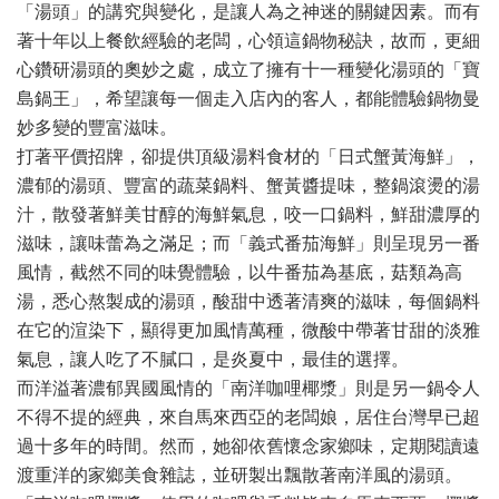
「湯頭」的講究與變化，是讓人為之神迷的關鍵因素。而有
著十年以上餐飲經驗的老闆，心領這鍋物秘訣，故而，更細
心鑽研湯頭的奧妙之處，成立了擁有十一種變化湯頭的「寶
島鍋王」，希望讓每一個走入店內的客人，都能體驗鍋物曼
妙多變的豐富滋味。
打著平價招牌，卻提供頂級湯料食材的「日式蟹黃海鮮」，
濃郁的湯頭、豐富的蔬菜鍋料、蟹黃醬提味，整鍋滾燙的湯
汁，散發著鮮美甘醇的海鮮氣息，咬一口鍋料，鮮甜濃厚的
滋味，讓味蕾為之滿足；而「義式番茄海鮮」則呈現另一番
風情，截然不同的味覺體驗，以牛番茄為基底，菇類為高
湯，悉心熬製成的湯頭，酸甜中透著清爽的滋味，每個鍋料
在它的渲染下，顯得更加風情萬種，微酸中帶著甘甜的淡雅
氣息，讓人吃了不膩口，是炎夏中，最佳的選擇。
而洋溢著濃郁異國風情的「南洋咖哩椰漿」則是另一鍋令人
不得不提的經典，來自馬來西亞的老闆娘，居住台灣早已超
過十多年的時間。然而，她卻依舊懷念家鄉味，定期閱讀遠
渡重洋的家鄉美食雜誌，並研製出飄散著南洋風的湯頭。