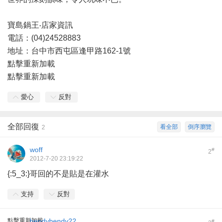
寶島鍋王‧店家資訊
電話：(04)24528883
地址：台中市西屯區逢甲路162-1號
點擊重新加載
點擊重新加載
愛心
反對
全部回復
看全部
倒序瀏覽
2
woff
#
2
2012-7-20 23:19:22
{:5_3:}哥回的不是貼是在灌水
支持
反對
點擊重新加載
bendybendy22
#