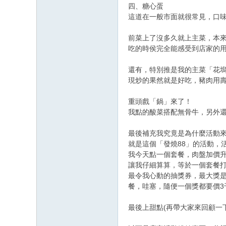
四、糖心蛋
這道在一般市面就很常見，口
前菜上了沒多久就上主菜，本
吃的時侯完全能感受到店家的
還有，特別推是我的主菜「花
現炒的果然就是好吃，豬肉用
重頭戲「鍋」來了！
我點的酸菜搭配無骨牛，另外還
最後補充我究竟是為什麼活動
就是這個「發燒88」的活動，
我今天點一個套餐，肉盤加價升
讓我仔細算算，等於一個套餐
最令我心動的抽獎券，最大獎
餐，哇塞，隨便一個獎都要價3
最後上甜點(再帶大家來回顧一