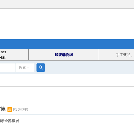
.net
綠能購物網
手工藝品、
分紅
搜索
搜
索
南燒
薦
[複製鏈接]
顯示全部樓層