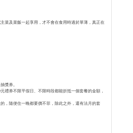
配主菜及菜飯一起享用，才不會在食用時過於單薄，真正在
。
張抽獎券。
80元禮券不限平假日、不限時段都能折抵一個套餐的金額，
大的，隨便住一晚都要價不菲，除此之外，還有法月的套