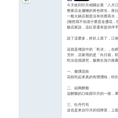
今天收到印月相關企業「八月
整家店走傭懶的黃色燈光，座
一般火鍋店都是沒有供應茶水
(雖然我不知道什麼是金盞花，
聽店家說，這紅茶還有提供伴手禮
說了這麼多，終於上菜了，江
這就是傳說中的「乾冰」，在
另外，店家用的是「向日葵」
吃法也很講究，服務生強力推
一、脆燻花枝
花枝吃起來真的有煙燻味，特
二、紹興醉雞
這醉雞的口味跟印月的一樣，
三、牡丹竹筍
這也是來自印月的招牌菜，上