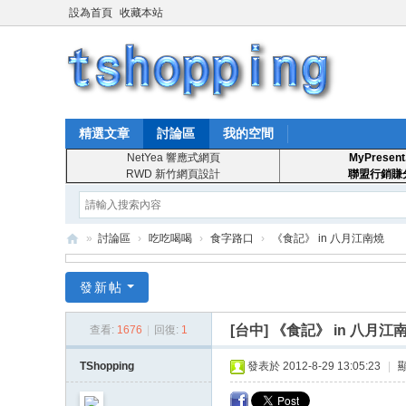
設為首頁
收藏本站
精選文章
討論區
我的空間
NetYea 響應式網頁
MyPresent
RWD 新竹網頁設計
聯盟行銷賺
»
討論區
›
吃吃喝喝
›
食字路口
›
《食記》 in 八月江南燒
T
發新帖
S
ho
[台中]
《食記》 in 八月江
查看:
1676
|
回復:
1
pp
TShopping
發表於 2012-8-29 13:05:23
|
in
g