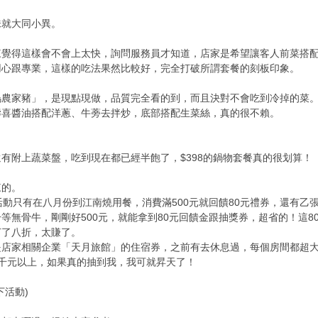
味就大同小異。
來覺得這樣會不會上太快，詢問服務員才知道，店家是希望讓客人前菜搭
用心跟專業，這樣的吃法果然比較好，完全打破所謂套餐的刻板印象。
塢農家豬」，是現點現做，品質完全看的到，而且決對不會吃到冷掉的菜
壽喜醬油搭配洋蔥、牛蒡去拌炒，底部搭配生菜絲，真的很不賴。
有附上蔬菜盤，吃到現在都已經半飽了，$398的鍋物套餐真的很划算！
來的。
活動只有在八月份到江南燒用餐，消費滿500元就回饋80元禮券，還有乙
等無骨牛，剛剛好500元，就能拿到80元回饋金跟抽獎券，超省的！這
打了八折，太賺了。
是店家相關企業「天月旅館」的住宿券，之前有去休息過，每個房間都超
千元以上，如果真的抽到我，我可就昇天了！
下活動)