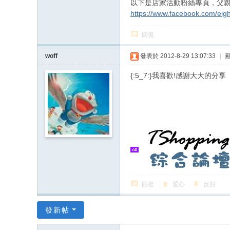
以下是店家活動粉絲專頁，父
https://www.facebook.com/eig
回復
woff
發表於 2012-8-29 13:07:33
|
{:5_7:}我喜歡!感謝大大的分享
回復
愛心
反對
發新帖