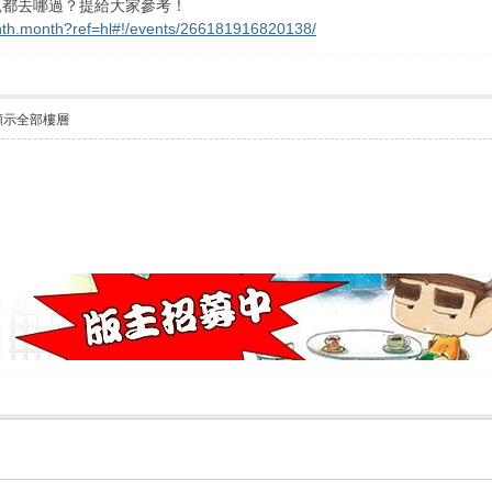
親都去哪過？提給大家參考！
hth.month?ref=hl#!/events/266181916820138/
顯示全部樓層