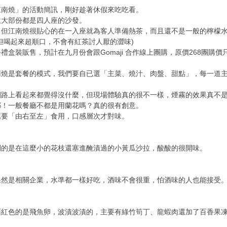
江南燒」的活動簡訊，剛好趁著休假來吃吃看。
位大部份都是四人座的沙發。
，但江南燒很貼心的在一入座就為客人準備熱茶，而且還不是一般的檸檬
但喝起來超順口，不會有紅茶討人厭的澀味)
盒裝販售，預計在九月份會跟Gomaji 合作線上團購，原價268團購價
南燒是套餐的模式，我們要自已選「主菜、燒汁、肉盤、甜點」，每一道
網路上看起來都覺得沒什麼，但現場體驗真的很不一樣，煙霧的效果真不
耶！一般餐廳不都是用蘭花嗎？真的很有創意。
薦要「由右至左」食用，口感層次才對味。
別的是在這麼小的花枝還塞進醃漬過的小黃瓜沙拉，酸酸的很開味。
果然是相關企業，水準都一樣好吃，酒味不會很重，怕酒味的人也能接受
面紅色的是飛魚卵，波漬波漬的，主要有綠竹筍丁、龍蝦肉還加了百香果