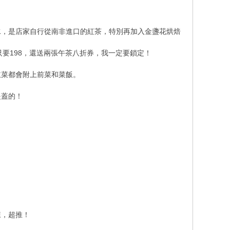
水，是店家自行從南非進口的紅茶，特別再加入金盞花烘焙
只要198，還送兩張午茶八折券，我一定要鎖定！
主菜都會附上前菜和菜飯。
是蓋的！
。
凍，超推！