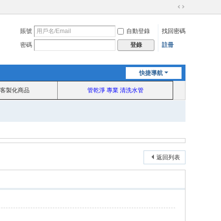
切
換
賬號
自動登錄
找回密碼
到
寬
密碼
註冊
登錄
版
快捷導航
客製化商品
管乾淨 專業 清洗水管
返回列表