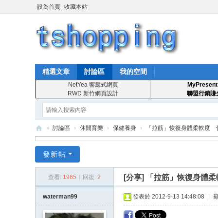
設為首頁
收藏本站
精選文章
討論區
我的空間
NetYea 響應式網頁
MyPresent
RWD 新竹網頁設計
聯盟行銷賺
»
討論區
›
休閒育樂
›
保健養身
›
「拉筋」恢復身體柔軟度 促進
T
發新帖
S
ho
[分享]
「拉筋」恢復身體柔
查看:
1965
|
回復:
2
pp
waterman99
發表於 2012-9-13 14:48:08
|
in
g