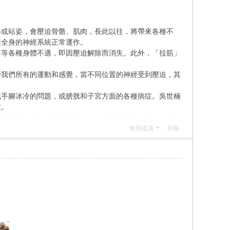
姿或站姿，會壓迫骨骼、肌肉，長此以往，將帶來各種不
讓全身的神經系統正常運作。
痺等各種身體不適，即因壓迫解除而消失。此外，「拉筋」
管我們所有的運動和感覺，當不同位置的神經受到壓迫，其
成手腳冰冷的問題，或膀胱和子宮方面的各種病症。吳世楠
癒。
使用道具
舉報