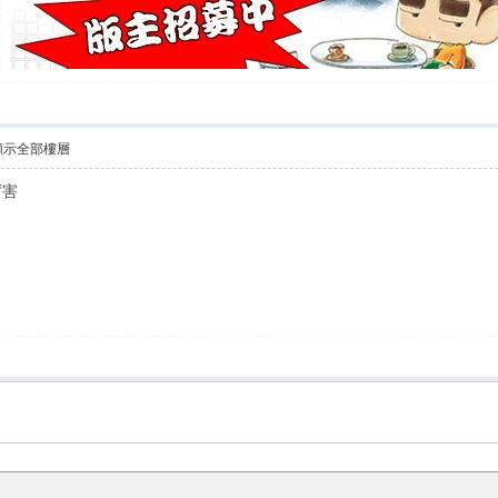
顯示全部樓層
厉害