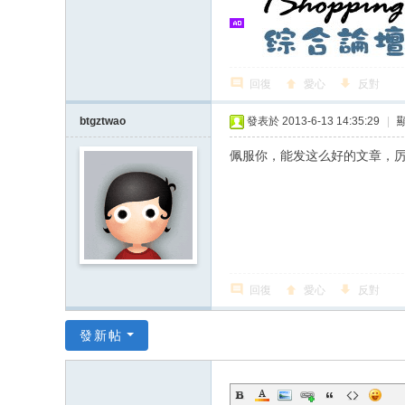
回復
愛心
反對
btgztwao
發表於 2013-6-13 14:35:29
|
佩服你，能发这么好的文章，
回復
愛心
反對
發新帖