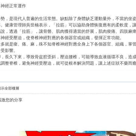
進神經正常運作
姿勢，是現代人普遍的生活常態。缺點除了身體缺乏運動量外，不當的坐
等。健康管理師吳世楠表示，「拉筋」可以協助身體恢復應有的柔軟度，
楠說，透過「拉筋」，讓骨骼、肌肉獲得適當的舒展，肌肉痠痛、四肢麻
椎神經受壓迫，使脊椎神經對應的各個器官或組織，發揮正常功能。
最多就是痠、痛、麻，殊不知脊椎神經對應全身上下各個器官、組織，掌
會受影響。
腳，長久下來，導致骨盆腔歪斜，壓迫腰椎，可能導致血液循環不良，造
我調整脊椎，避免神經受壓迫，就可從根本解決問題，讓上述症狀不藥而
顯示全部樓層
感激您的分享