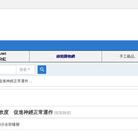
.net
綠能購物網
手工藝品、
分紅
搜索
搜
神經正常運作 ...
索
軟度 促進神經正常運作
[複製鏈接]
顯示全部樓層