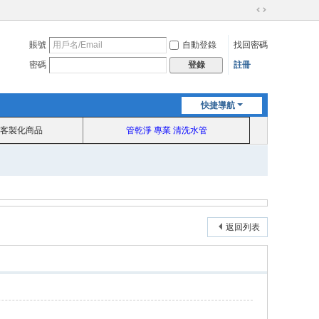
切
換
賬號
自動登錄
找回密碼
到
寬
密碼
註冊
登錄
版
快捷導航
客製化商品
管乾淨 專業 清洗水管
返回列表