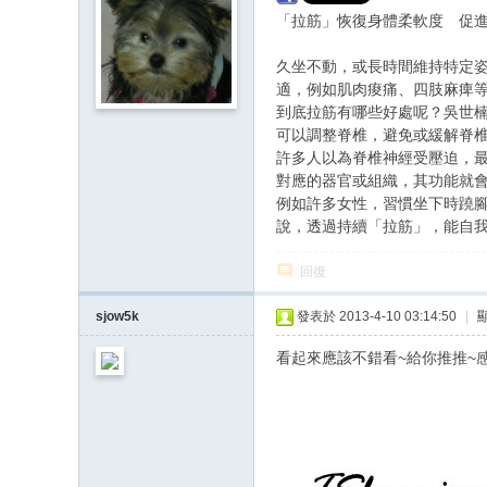
「拉筋」恢復身體柔軟度 促
久坐不動，或長時間維持特定
適，例如肌肉痠痛、四肢麻痺
到底拉筋有哪些好處呢？吳世
可以調整脊椎，避免或緩解脊
許多人以為脊椎神經受壓迫，
對應的器官或組織，其功能就
例如許多女性，習慣坐下時蹺
說，透過持續「拉筋」，能自
回復
sjow5k
發表於 2013-4-10 03:14:50
|
看起來應該不錯看~給你推推~