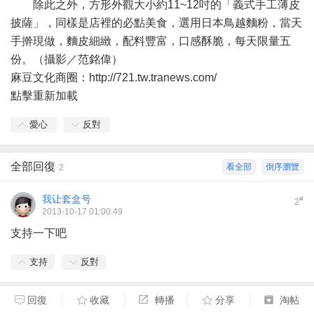
除此之外，方形外觀大小約11~12吋的「義式手工薄皮
披薩」，同樣是店裡的必點美食，選用日本鳥越麵粉，當天
手擀現做，麵皮細緻，配料豐富，口感酥脆，每天限量五
份。（攝影／范銘偉）
麻豆文化商圈：http://721.tw.tranews.com/
點擊重新加載
愛心
反對
全部回復
看全部
倒序瀏覽
2
我让套盒号
#
2
2013-10-17 01:00:49
支持一下吧
支持
反對
回復
收藏
轉播
分享
淘帖