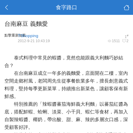
食字路口
台南麻豆 義麵愛
點擊重新加載
TShopping
#
1
2012-9-21 10:43:19
1511
2
泰式料理中常見的蝦醬，竟然也能跟義大利麵巧妙結
合？
在台南麻豆成立一年多的義麵愛，店面開在二樓，室內
空間走鄉村風，老闆周先生從事餐飲業多年，擅長創意義式
料理，堅持每季更新菜單，持續推出新菜色，讓顧客保有新
鮮感。
特別推薦的「辣蝦醬蕃茄海鮮義大利麵」以蕃茄紅醬為
底，搭配鮮蝦、蛤蜊、淡菜、小干貝、蝦仁等食材，再加入
自製辣蝦醬、椰奶，帶出酸、甜、麻、辣的多層次口感，深
受顧客好評。